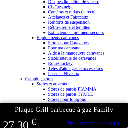
Disques limitation de vitesse
Chaînes neige
Caméras et radars de recul
Attelages et Faisceaux
Renforts de suspension
Rétroviseurs et lentilles
Extincteurs et premiers secours
Equipements caravanes
Stores pour Caravanes
Pour ma caravane
Aide à la manoeuvre caravanes
Stabilisateurs de caravanes
Roues jockey
Têtes d'attelages et accessoires
Pesée et Niveaux
Camping stores
Stores et auvents
Stores de parois FIAMMA
Stores de parois THULE
Stores pour fourgons
Stores de toit FIAMMA
Plaque Grill barbecue à gaz Family
Stores de toit THULE
Adaptateurs stores
€
Façades et parois pour stores
27,30
AJOUTER AU PANIER
Pièces détachées stores