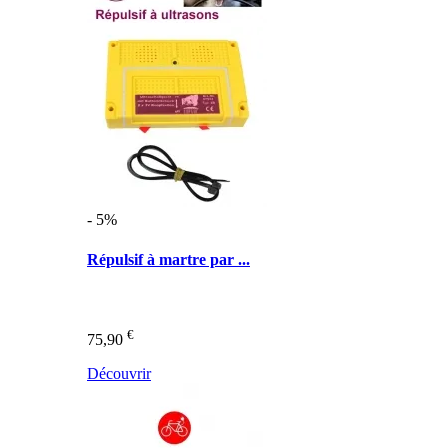
- 5%
Répulsif à martre par ...
€
75,90
Découvrir