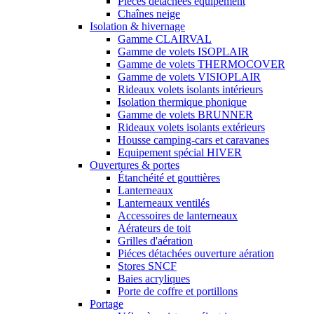
Pièces détachées équipement
Chaînes neige
Isolation & hivernage
Gamme CLAIRVAL
Gamme de volets ISOPLAIR
Gamme de volets THERMOCOVER
Gamme de volets VISIOPLAIR
Rideaux volets isolants intérieurs
Isolation thermique phonique
Gamme de volets BRUNNER
Rideaux volets isolants extérieurs
Housse camping-cars et caravanes
Equipement spécial HIVER
Ouvertures & portes
Étanchéité et gouttières
Lanterneaux
Lanterneaux ventilés
Accessoires de lanterneaux
Aérateurs de toit
Grilles d'aération
Piéces détachées ouverture aération
Stores SNCF
Baies acryliques
Porte de coffre et portillons
Portage