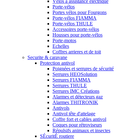
Vélos à assistance électrique
Porte-vélos
Portes vélos pour Fourgons
Porte-vélos FIAMMA
Porte-vélos THULE
Accessoires porte-vélos
Housses pour porte-vélos
Porte-motos
Echelles
Coffres arrieres et de toit
Securite & caravane
Protection antivol
Poignées et serrures de sécurité
Serrures HEOSolution
Serrures FIAMMA
Serrures THULE
Serrures IMC Créations
Alarmes et détecteurs gaz
Alarmes THITRONIK
Antivols
Antivol tête d'attelage
Coffre fort et cables antivol
Coques pour rétroviseurs
Répulsifs animaux et insectes
SÉcuritÉ routiere