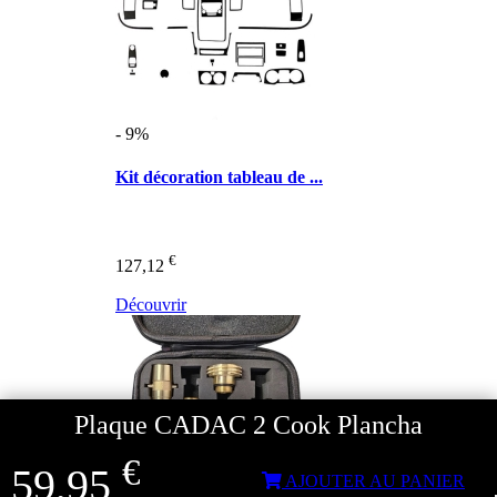
- 9%
Kit décoration tableau de ...
€
127,12
Découvrir
Plaque CADAC 2 Cook Plancha
€
59,95
AJOUTER AU PANIER