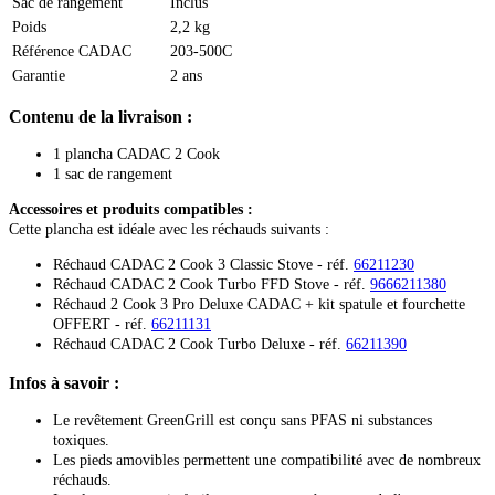
Sac de rangement
Inclus
Poids
2,2 kg
Référence CADAC
203-500C
Garantie
2 ans
Contenu de la livraison :
1 plancha CADAC 2 Cook
1 sac de rangement
Accessoires et produits compatibles :
Cette plancha est idéale avec les réchauds suivants :
Réchaud CADAC 2 Cook 3 Classic Stove - réf.
66211230
Réchaud CADAC 2 Cook Turbo FFD Stove - réf.
9666211380
Réchaud 2 Cook 3 Pro Deluxe CADAC + kit spatule et fourchette
OFFERT - réf.
66211131
Réchaud CADAC 2 Cook Turbo Deluxe - réf.
66211390
Infos à savoir :
Le revêtement GreenGrill est conçu sans PFAS ni substances
toxiques.
Les pieds amovibles permettent une compatibilité avec de nombreux
réchauds.