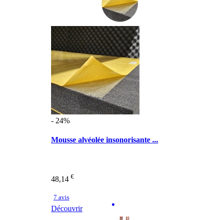
- 24%
Mousse alvéolée insonorisante ...
€
48,14
7 avis
Découvrir