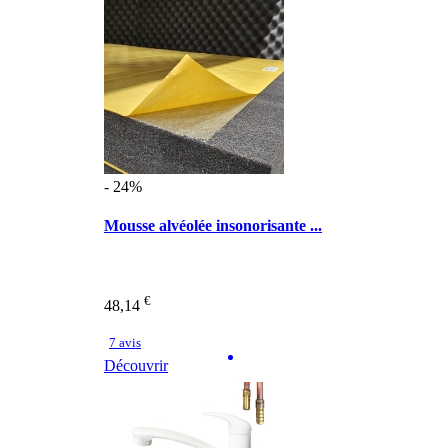
- 24%
Mousse alvéolée insonorisante ...
€
48,14
7 avis
Découvrir