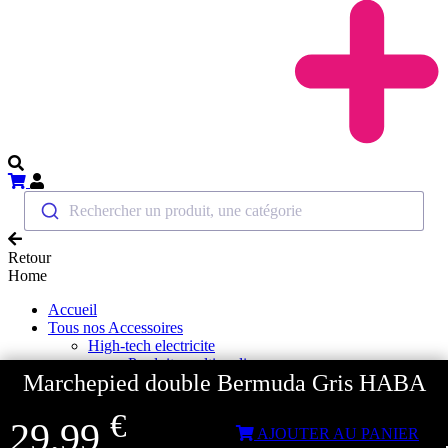
Rechercher un produit, une catégorie
Retour
Home
Accueil
Tous nos Accessoires
High-tech electricite
Produits multimedia
Marchepied double Bermuda Gris HABA
Antenne 4G 5G
GPS & Autoradio
€
TV et combiné DVD
29,99
AJOUTER AU PANIER
Support TV