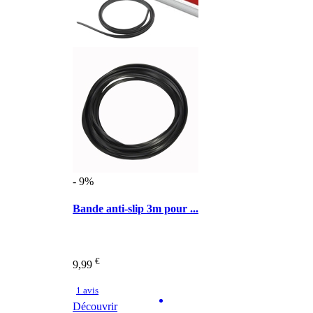
- 9%
Bande anti-slip 3m pour ...
€
9,99
1 avis
Découvrir