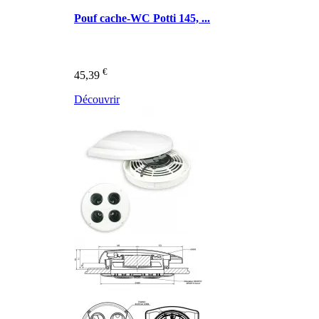
Pouf cache-WC Potti 145, ...
€
45,39
Découvrir