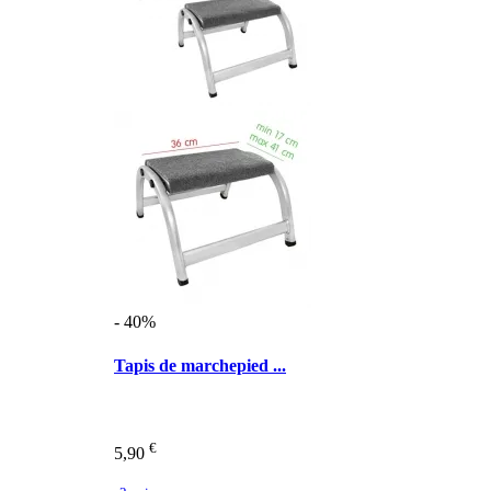
- 40%
Tapis de marchepied ...
€
5,90