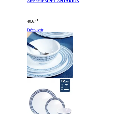
Afficheur MPPT ANTARION
€
40,67
Découvrir