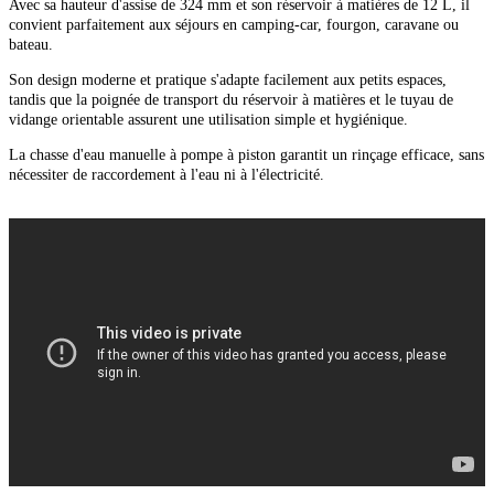
Avec sa hauteur d'assise de 324 mm et son réservoir à matières de 12 L, il
convient parfaitement aux séjours en camping-car, fourgon, caravane ou
bateau.
Son design moderne et pratique s'adapte facilement aux petits espaces,
tandis que la poignée de transport du réservoir à matières et le tuyau de
vidange orientable assurent une utilisation simple et hygiénique.
La chasse d'eau manuelle à pompe à piston garantit un rinçage efficace, sans
nécessiter de raccordement à l'eau ni à l'électricité.