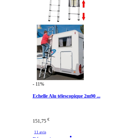
- 11%
Echelle Alu télescopique 2m90 ...
€
151,75
11 avis