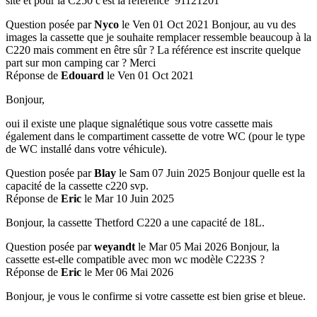
site et pour la C250 c'est la référence 91121201
Question posée par
Nyco
le Ven 01 Oct 2021
Bonjour, au vu des
images la cassette que je souhaite remplacer ressemble beaucoup à la
C220 mais comment en être sûr ? La référence est inscrite quelque
part sur mon camping car ? Merci
Réponse de
Edouard
le Ven 01 Oct 2021
Bonjour,
oui il existe une plaque signalétique sous votre cassette mais
également dans le compartiment cassette de votre WC (pour le type
de WC installé dans votre véhicule).
Question posée par
Blay
le Sam 07 Juin 2025
Bonjour quelle est la
capacité de la cassette c220 svp.
Réponse de
Eric
le Mar 10 Juin 2025
Bonjour, la cassette Thetford C220 a une capacité de 18L.
Question posée par
weyandt
le Mar 05 Mai 2026
Bonjour, la
cassette est-elle compatible avec mon wc modèle C223S ?
Réponse de
Eric
le Mer 06 Mai 2026
Bonjour, je vous le confirme si votre cassette est bien grise et bleue.