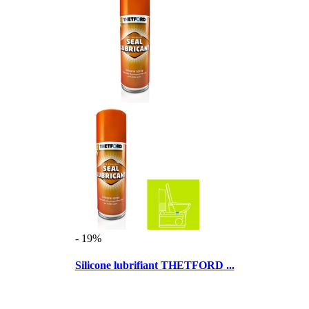
- 19%
Silicone lubrifiant THETFORD ...