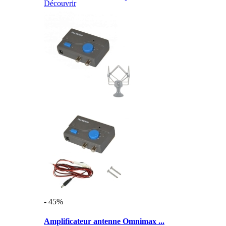
Découvrir
- 45%
Amplificateur antenne Omnimax ...