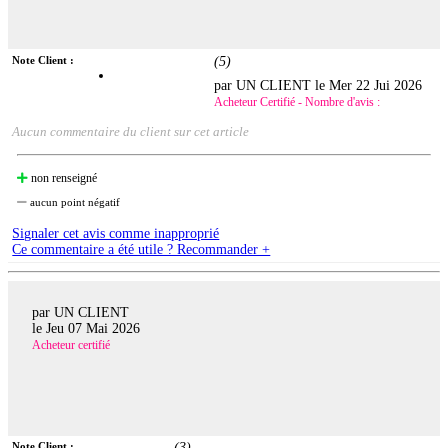
Note Client :
(
5
)
par UN CLIENT le
Mer 22 Jui 2026
Acheteur Certifié - Nombre d'avis :
Aucun commentaire du client sur cet article
non renseigné
aucun point négatif
Signaler cet avis comme inapproprié
Ce commentaire a été utile ? Recommander +
par UN CLIENT
le
Jeu 07 Mai 2026
Acheteur certifié
Note Client :
(
3
)