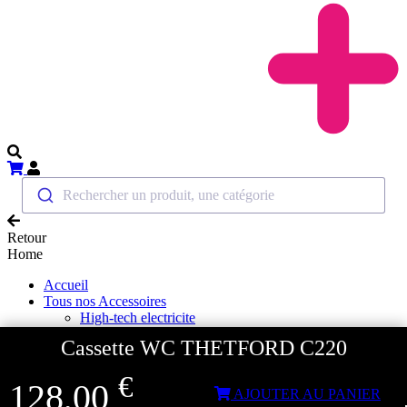
Rechercher un produit, une catégorie
Retour
Home
Accueil
Tous nos Accessoires
High-tech electricite
Produits multimedia
Cassette WC THETFORD C220
Antenne 4G 5G
GPS & Autoradio
€
TV et combiné DVD
128,00
AJOUTER AU PANIER
Support TV