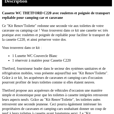
Description
Cassette WC THETFORD C220 avec roulettes et poignée de transport
repliable pour camping-car et caravane
Ce "Kit Renov'Toilette" redonne une seconde vie aux toilettes de votre
caravane ou camping-car ! Vous trouverez dans ce kit une cassette wc très
pratique avec roulettes et poignée de repliable pour faciliter le transport de
la cassette C220, et ainsi préserver votre dos.
Vous trouverez dans ce kit :
1 Lunette WC Couvercle Blanc
1 réservoir à matière pour Cassette C220
Thetford, fournisseur leader dans le secteur des systèmes sanitaires et de
réfrigération mobiles, vous présente aujourd'hui son "Kit Renov'Toilette".
Grâce à ce kit, les acquéreurs de caravanes et camping-cars d'occasion
pourront profiter de leurs toilettes comme si elles étaient neuves.
Thetford propose aux acquéreurs de véhicules d'occasion une manière
simple et économique pour que les toilettes à cassette intégrées retrouvent
leurs aspects neufs. Grâce au "Kit Renov'Toilette", les toilettes usées
retrouvent une seconde jeunesse. Ceci pourra également intéresser les
propriétaires de caravanes et camping-cars souhaitant donner un coup de
neuf à leurs toilettes à cassette ayant longtemps servi. Le "Kit