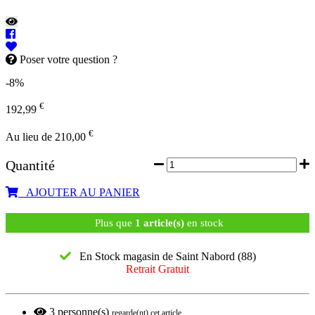
Poser votre question ?
-8%
€
192,99
€
Au lieu de 210,00
Quantité
AJOUTER AU PANIER
Plus que
1 article(s)
en stock
En Stock magasin de Saint Nabord (88)
Retrait Gratuit
3
personne(s)
regarde(nt) cet article