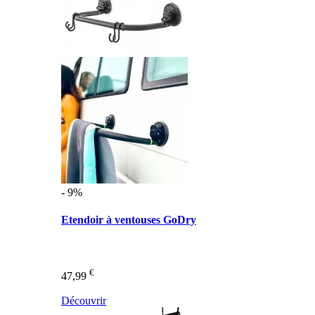
- 9%
Etendoir à ventouses GoDry
€
47,99
Découvrir