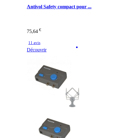
Antivol Safety compact pour ...
€
75,64
11 avis
Découvrir