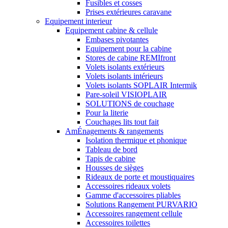
Fusibles et cosses
Prises extérieures caravane
Equipement interieur
Equipement cabine & cellule
Embases pivotantes
Equipement pour la cabine
Stores de cabine REMIfront
Volets isolants extérieurs
Volets isolants intérieurs
Volets isolants SOPLAIR Intermik
Pare-soleil VISIOPLAIR
SOLUTIONS de couchage
Pour la literie
Couchages lits tout fait
AmÉnagements & rangements
Isolation thermique et phonique
Tableau de bord
Tapis de cabine
Housses de sièges
Rideaux de porte et moustiquaires
Accessoires rideaux volets
Gamme d'accessoires pliables
Solutions Rangement PURVARIO
Accessoires rangement cellule
Accessoires toilettes