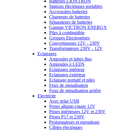
Batteries LIONTRON
Stations électriques portables
Accessoires batteries
Chargeurs de batteries
Séparateurs de batteries
Gamme VICTRON ENERGY
Piles à combustible
Groupes Electrogènes
Convertisseurs 12V - 230V
Transformateurs 230V - 12V
Eclairages
Ampoules et tubes fluo
Ampoules à LEDS
Eclairages intérieur
Eclairages extérieur
Eclairage portatif et piles
Feux de signalisation
Feux de signalisation arrière
Electricite
Avec prise USB
Prises allume-cigare 12V
Prises intérieures 12V et 230V
Prises P17 et 230V
Prolongateurs et enrouleurs
Câbles électriques