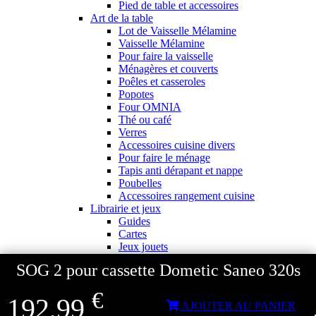
Pied de table et accessoires
Art de la table
Lot de Vaisselle Mélamine
Vaisselle Mélamine
Pour faire la vaisselle
Ménagères et couverts
Poêles et casseroles
Popotes
Four OMNIA
Thé ou café
Verres
Accessoires cuisine divers
Pour faire le ménage
Tapis anti dérapant et nappe
Poubelles
Accessoires rangement cuisine
Librairie et jeux
Guides
Cartes
Jeux jouets
Animaux en camping-car
SOG 2 pour cassette Dometic Saneo 320s
J'aime Camping-car Plus
VW collection
€
Equipement exterieur
192,99
AJOUTER AU PANIER
Exterieur cabine & cellule