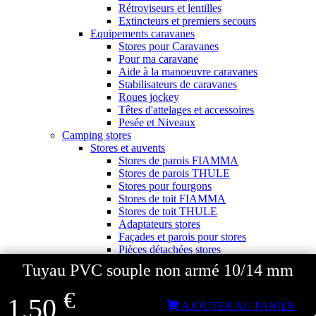
Rétroviseurs et lentilles
Extincteurs et premiers secours
Equipements caravanes
Stores pour Caravanes
Pour ma caravane
Aide à la manoeuvre caravanes
Stabilisateurs de caravanes
Roues jockey
Têtes d'attelages et accessoires
Pesée et Niveaux
Camping stores
Stores et auvents
Stores de parois FIAMMA
Stores de parois THULE
Stores pour fourgons
Stores de toit FIAMMA
Stores de toit THULE
Adaptateurs stores
Façades et parois pour stores
Pièces détachées stores
Accessoires pour stores
Tuyau PVC souple non armé 10/14 mm
Auvents pour stores
Auvents pour fourgons
€
1,50
Auvents pour caravanes
AJOUTER AU PANIER
Auvents TRIGANO