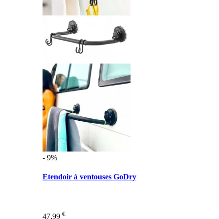
- 9%
Etendoir à ventouses GoDry
€
47,99