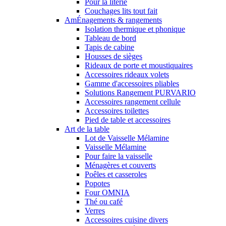
Pour la literie
Couchages lits tout fait
AmÉnagements & rangements
Isolation thermique et phonique
Tableau de bord
Tapis de cabine
Housses de sièges
Rideaux de porte et moustiquaires
Accessoires rideaux volets
Gamme d'accessoires pliables
Solutions Rangement PURVARIO
Accessoires rangement cellule
Accessoires toilettes
Pied de table et accessoires
Art de la table
Lot de Vaisselle Mélamine
Vaisselle Mélamine
Pour faire la vaisselle
Ménagères et couverts
Poêles et casseroles
Popotes
Four OMNIA
Thé ou café
Verres
Accessoires cuisine divers