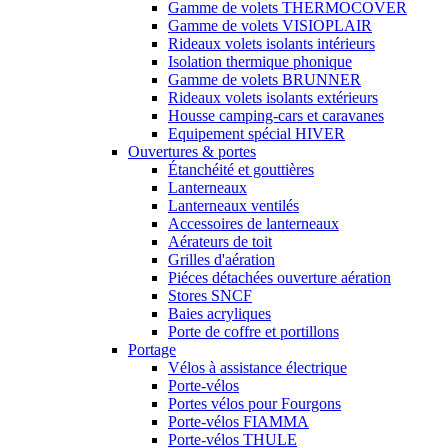
Gamme de volets THERMOCOVER
Gamme de volets VISIOPLAIR
Rideaux volets isolants intérieurs
Isolation thermique phonique
Gamme de volets BRUNNER
Rideaux volets isolants extérieurs
Housse camping-cars et caravanes
Equipement spécial HIVER
Ouvertures & portes
Étanchéité et gouttières
Lanterneaux
Lanterneaux ventilés
Accessoires de lanterneaux
Aérateurs de toit
Grilles d'aération
Piéces détachées ouverture aération
Stores SNCF
Baies acryliques
Porte de coffre et portillons
Portage
Vélos à assistance électrique
Porte-vélos
Portes vélos pour Fourgons
Porte-vélos FIAMMA
Porte-vélos THULE