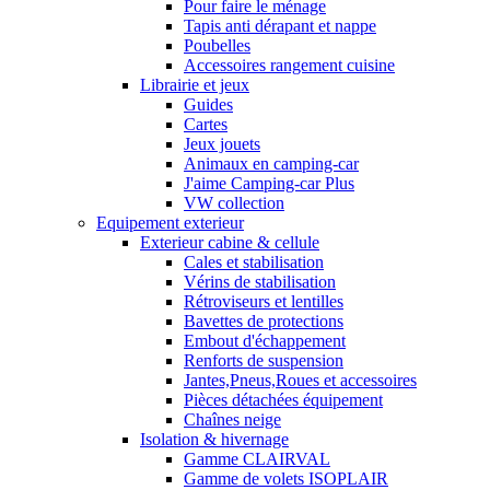
Pour faire le ménage
Tapis anti dérapant et nappe
Poubelles
Accessoires rangement cuisine
Librairie et jeux
Guides
Cartes
Jeux jouets
Animaux en camping-car
J'aime Camping-car Plus
VW collection
Equipement exterieur
Exterieur cabine & cellule
Cales et stabilisation
Vérins de stabilisation
Rétroviseurs et lentilles
Bavettes de protections
Embout d'échappement
Renforts de suspension
Jantes,Pneus,Roues et accessoires
Pièces détachées équipement
Chaînes neige
Isolation & hivernage
Gamme CLAIRVAL
Gamme de volets ISOPLAIR