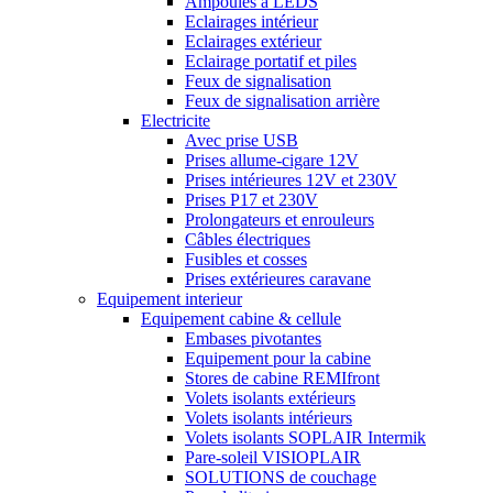
Ampoules à LEDS
Eclairages intérieur
Eclairages extérieur
Eclairage portatif et piles
Feux de signalisation
Feux de signalisation arrière
Electricite
Avec prise USB
Prises allume-cigare 12V
Prises intérieures 12V et 230V
Prises P17 et 230V
Prolongateurs et enrouleurs
Câbles électriques
Fusibles et cosses
Prises extérieures caravane
Equipement interieur
Equipement cabine & cellule
Embases pivotantes
Equipement pour la cabine
Stores de cabine REMIfront
Volets isolants extérieurs
Volets isolants intérieurs
Volets isolants SOPLAIR Intermik
Pare-soleil VISIOPLAIR
SOLUTIONS de couchage