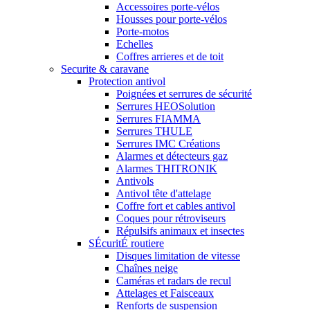
Accessoires porte-vélos
Housses pour porte-vélos
Porte-motos
Echelles
Coffres arrieres et de toit
Securite & caravane
Protection antivol
Poignées et serrures de sécurité
Serrures HEOSolution
Serrures FIAMMA
Serrures THULE
Serrures IMC Créations
Alarmes et détecteurs gaz
Alarmes THITRONIK
Antivols
Antivol tête d'attelage
Coffre fort et cables antivol
Coques pour rétroviseurs
Répulsifs animaux et insectes
SÉcuritÉ routiere
Disques limitation de vitesse
Chaînes neige
Caméras et radars de recul
Attelages et Faisceaux
Renforts de suspension