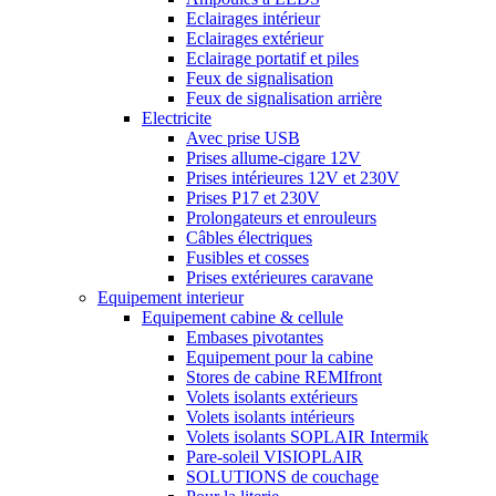
Eclairages intérieur
Eclairages extérieur
Eclairage portatif et piles
Feux de signalisation
Feux de signalisation arrière
Electricite
Avec prise USB
Prises allume-cigare 12V
Prises intérieures 12V et 230V
Prises P17 et 230V
Prolongateurs et enrouleurs
Câbles électriques
Fusibles et cosses
Prises extérieures caravane
Equipement interieur
Equipement cabine & cellule
Embases pivotantes
Equipement pour la cabine
Stores de cabine REMIfront
Volets isolants extérieurs
Volets isolants intérieurs
Volets isolants SOPLAIR Intermik
Pare-soleil VISIOPLAIR
SOLUTIONS de couchage