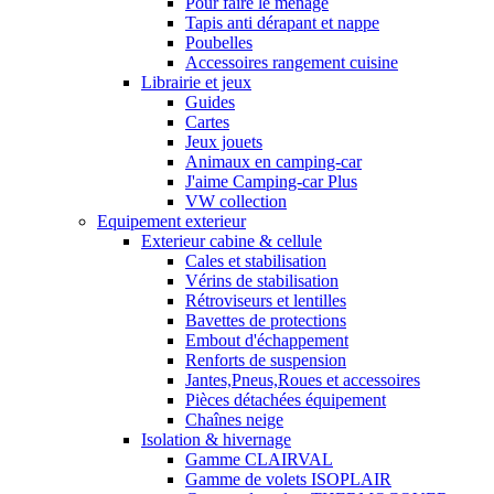
Pour faire le ménage
Tapis anti dérapant et nappe
Poubelles
Accessoires rangement cuisine
Librairie et jeux
Guides
Cartes
Jeux jouets
Animaux en camping-car
J'aime Camping-car Plus
VW collection
Equipement exterieur
Exterieur cabine & cellule
Cales et stabilisation
Vérins de stabilisation
Rétroviseurs et lentilles
Bavettes de protections
Embout d'échappement
Renforts de suspension
Jantes,Pneus,Roues et accessoires
Pièces détachées équipement
Chaînes neige
Isolation & hivernage
Gamme CLAIRVAL
Gamme de volets ISOPLAIR