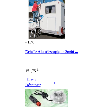
- 11%
Echelle Alu télescopique 2m90 ...
€
151,75
11 avis
Découvrir