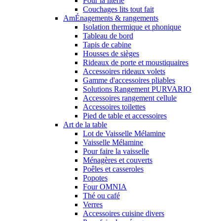
Pour la literie
Couchages lits tout fait
AmÉnagements & rangements
Isolation thermique et phonique
Tableau de bord
Tapis de cabine
Housses de sièges
Rideaux de porte et moustiquaires
Accessoires rideaux volets
Gamme d'accessoires pliables
Solutions Rangement PURVARIO
Accessoires rangement cellule
Accessoires toilettes
Pied de table et accessoires
Art de la table
Lot de Vaisselle Mélamine
Vaisselle Mélamine
Pour faire la vaisselle
Ménagères et couverts
Poêles et casseroles
Popotes
Four OMNIA
Thé ou café
Verres
Accessoires cuisine divers