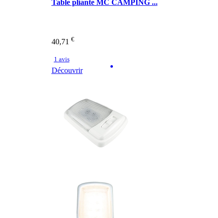
Table pliante MC CAMPING ...
€
40,71
1 avis
Découvrir