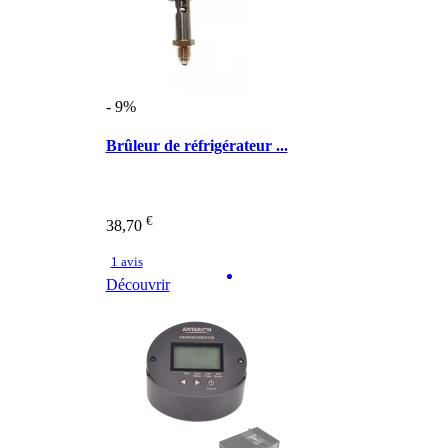
- 9%
Brûleur de réfrigérateur ...
€
38,70
1 avis
Découvrir