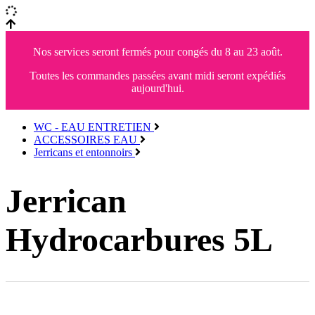
Nos services seront fermés pour congés du 8 au 23 août.
Toutes les commandes passées avant midi seront expédiés
aujourd'hui.
WC - EAU ENTRETIEN
ACCESSOIRES EAU
Jerricans et entonnoirs
Jerrican
Hydrocarbures 5L