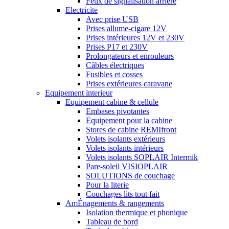
Feux de signalisation arrière
Electricite
Avec prise USB
Prises allume-cigare 12V
Prises intérieures 12V et 230V
Prises P17 et 230V
Prolongateurs et enrouleurs
Câbles électriques
Fusibles et cosses
Prises extérieures caravane
Equipement interieur
Equipement cabine & cellule
Embases pivotantes
Equipement pour la cabine
Stores de cabine REMIfront
Volets isolants extérieurs
Volets isolants intérieurs
Volets isolants SOPLAIR Intermik
Pare-soleil VISIOPLAIR
SOLUTIONS de couchage
Pour la literie
Couchages lits tout fait
AmÉnagements & rangements
Isolation thermique et phonique
Tableau de bord