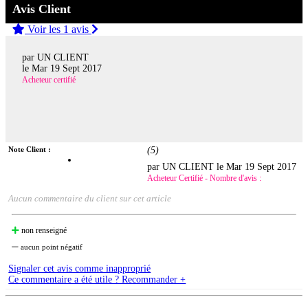
Avis Client
Voir les 1 avis
par UN CLIENT
le
Mar 19 Sept 2017
Acheteur certifié
Note Client :
(
5
)
par UN CLIENT le
Mar 19 Sept 2017
Acheteur Certifié - Nombre d'avis :
Aucun commentaire du client sur cet article
non renseigné
aucun point négatif
Signaler cet avis comme inapproprié
Ce commentaire a été utile ? Recommander +