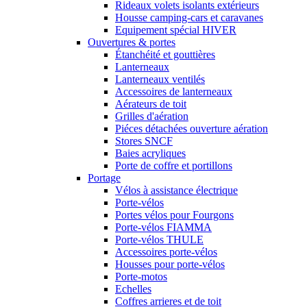
Rideaux volets isolants extérieurs
Housse camping-cars et caravanes
Equipement spécial HIVER
Ouvertures & portes
Étanchéité et gouttières
Lanterneaux
Lanterneaux ventilés
Accessoires de lanterneaux
Aérateurs de toit
Grilles d'aération
Piéces détachées ouverture aération
Stores SNCF
Baies acryliques
Porte de coffre et portillons
Portage
Vélos à assistance électrique
Porte-vélos
Portes vélos pour Fourgons
Porte-vélos FIAMMA
Porte-vélos THULE
Accessoires porte-vélos
Housses pour porte-vélos
Porte-motos
Echelles
Coffres arrieres et de toit