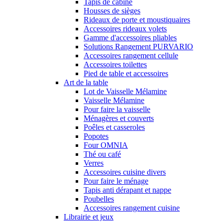
Tapis de cabine
Housses de sièges
Rideaux de porte et moustiquaires
Accessoires rideaux volets
Gamme d'accessoires pliables
Solutions Rangement PURVARIO
Accessoires rangement cellule
Accessoires toilettes
Pied de table et accessoires
Art de la table
Lot de Vaisselle Mélamine
Vaisselle Mélamine
Pour faire la vaisselle
Ménagères et couverts
Poêles et casseroles
Popotes
Four OMNIA
Thé ou café
Verres
Accessoires cuisine divers
Pour faire le ménage
Tapis anti dérapant et nappe
Poubelles
Accessoires rangement cuisine
Librairie et jeux