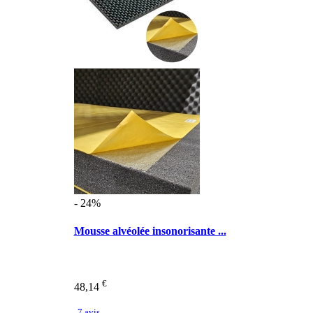
- 24%
Mousse alvéolée insonorisante ...
€
48,14
7 avis