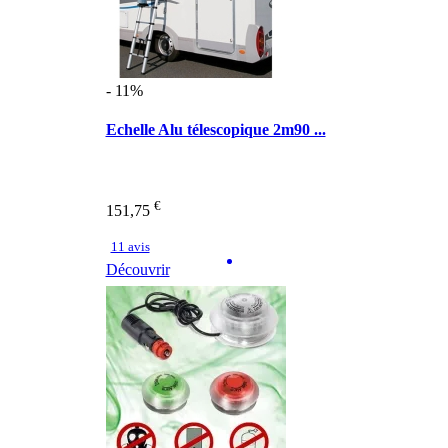
- 11%
Echelle Alu télescopique 2m90 ...
€
151,75
11 avis
Découvrir