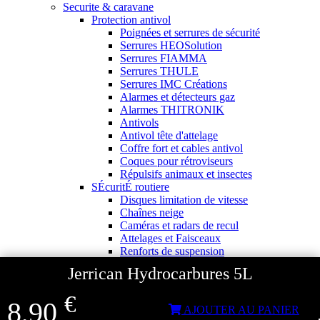
Securite & caravane
Protection antivol
Poignées et serrures de sécurité
Serrures HEOSolution
Serrures FIAMMA
Serrures THULE
Serrures IMC Créations
Alarmes et détecteurs gaz
Alarmes THITRONIK
Antivols
Antivol tête d'attelage
Coffre fort et cables antivol
Coques pour rétroviseurs
Répulsifs animaux et insectes
SÉcuritÉ routiere
Disques limitation de vitesse
Chaînes neige
Caméras et radars de recul
Attelages et Faisceaux
Renforts de suspension
Rétroviseurs et lentilles
Jerrican Hydrocarbures 5L
Extincteurs et premiers secours
Equipements caravanes
€
8,90
Stores pour Caravanes
AJOUTER AU PANIER
Pour ma caravane