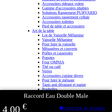
Accessoires rideaux volets
Gamme d'accessoires pliables
Solutions Rangement PURVARIO
Accessoires rangement cellule
Accessoires toilettes
Pied de table et accessoires
Art de la table
Lot de Vaisselle Mélamine
Vaisselle Mélamine
Pour faire la vaisselle
Ménagères et couverts
Poêles et casseroles
Popotes
Four OMNIA
Thé ou café
Verres
Accessoires cuisine divers
Pour faire le ménage
Tapis anti dérapant et nappe
Poubelles
Accessoires rangement cuisine
Raccord Eau Double Male
Librairie et jeux
Guides
€
4,00
Cartes
AJOUTER AU PANIER
Jeux jouets