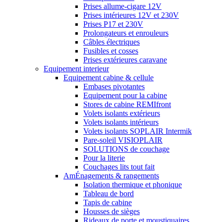
Prises allume-cigare 12V
Prises intérieures 12V et 230V
Prises P17 et 230V
Prolongateurs et enrouleurs
Câbles électriques
Fusibles et cosses
Prises extérieures caravane
Equipement interieur
Equipement cabine & cellule
Embases pivotantes
Equipement pour la cabine
Stores de cabine REMIfront
Volets isolants extérieurs
Volets isolants intérieurs
Volets isolants SOPLAIR Intermik
Pare-soleil VISIOPLAIR
SOLUTIONS de couchage
Pour la literie
Couchages lits tout fait
AmÉnagements & rangements
Isolation thermique et phonique
Tableau de bord
Tapis de cabine
Housses de sièges
Rideaux de porte et moustiquaires