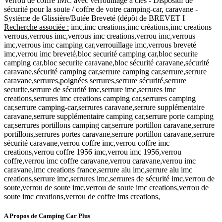
Verrou de coffre IMC avec verrouillage à clés - Dispositif de
sécurité pour la soute / coffre de votre camping-car, caravane -
Système de Glissière/Butée Breveté (dépôt de BREVET I
Recherche associée :
imc,imc creations,imc créations,imc creations
verrous,verrous imc,verrous imc creations,verrou imc,verrous
imc,verrous imc camping car,verrouillage imc,verrous breveté
imc,verrou imc breveté,bloc securité camping car,bloc securite
camping car,bloc securite caravane,bloc sécurité caravane,sécurité
caravane,sécurité camping car,serrure camping car,serrure,serrure
caravane,serrures,poignées serrures,serrure sécurité,serrure
securite,serrure de sécurité imc,serrure imc,serrures imc
creations,serrures imc creations camping car,serrures camping
car,serrure camping-car,serrures caravane,serrure supplémentaire
caravane,serrure supplémentaire camping car,serrure porte camping
car,serrures portillons camping car,serrure portillon caravane,serrure
portillons,serrures portes caravane,serrure portillon caravane,serrure
sécurité caravane,verrou coffre imc,verrou coffre imc
creations,verrou coffre 1956 imc,verrou imc 1956,verrou
coffre,verrou imc coffre caravane,verrou caravane,verrou imc
caravane,imc creations france,serrure alu imc,serrure alu imc
creations,serrure imc,serrures imc,serrures de sécurité imc,verrou de
soute,verrou de soute imc,verrou de soute imc creations,verrou de
soute imc creations,verrou de coffre ims creations,
A Propos de Camping Car Plus