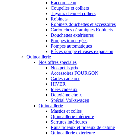
Raccords eau
Coupelles et colliers
Tuyaux d'eau et colliers
Robinets
Robinets douchettes et accessoires
Cartouches céramiques Robinets
Douchettes extérieures
Pompes immergées
Pompes automatiques
Pièces pompe et vases expansion
Quincaillerie
Nos offres speciales
Nos petits prix
Accessoires FOURGON
Cartes cadeaux
HIVER
Idées cadeaux
Deuxième choix
Spécial Volkswagen
Quincaillerie
Mastics et colles
Quincaillerie intérieure
Serrures intérieures
Rails rideaux et rideaux de cabine
Quincaillerie extérieure