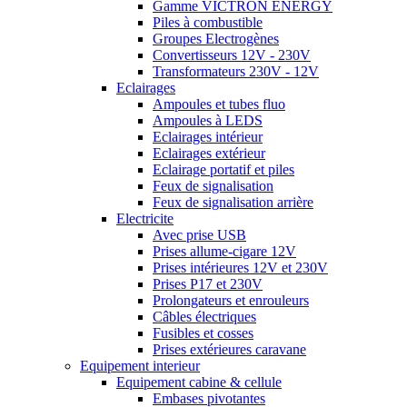
Gamme VICTRON ENERGY
Piles à combustible
Groupes Electrogènes
Convertisseurs 12V - 230V
Transformateurs 230V - 12V
Eclairages
Ampoules et tubes fluo
Ampoules à LEDS
Eclairages intérieur
Eclairages extérieur
Eclairage portatif et piles
Feux de signalisation
Feux de signalisation arrière
Electricite
Avec prise USB
Prises allume-cigare 12V
Prises intérieures 12V et 230V
Prises P17 et 230V
Prolongateurs et enrouleurs
Câbles électriques
Fusibles et cosses
Prises extérieures caravane
Equipement interieur
Equipement cabine & cellule
Embases pivotantes