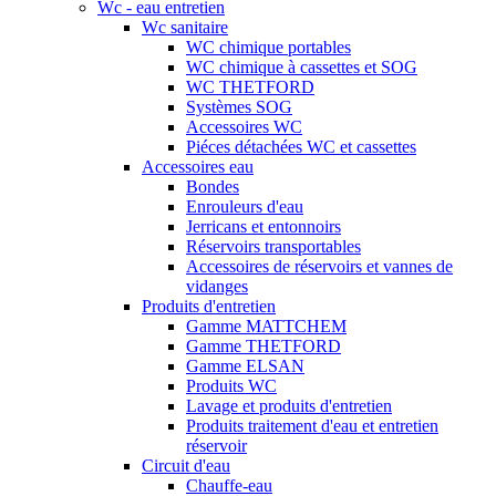
Wc - eau entretien
Wc sanitaire
WC chimique portables
WC chimique à cassettes et SOG
WC THETFORD
Systèmes SOG
Accessoires WC
Piéces détachées WC et cassettes
Accessoires eau
Bondes
Enrouleurs d'eau
Jerricans et entonnoirs
Réservoirs transportables
Accessoires de réservoirs et vannes de
vidanges
Produits d'entretien
Gamme MATTCHEM
Gamme THETFORD
Gamme ELSAN
Produits WC
Lavage et produits d'entretien
Produits traitement d'eau et entretien
réservoir
Circuit d'eau
Chauffe-eau