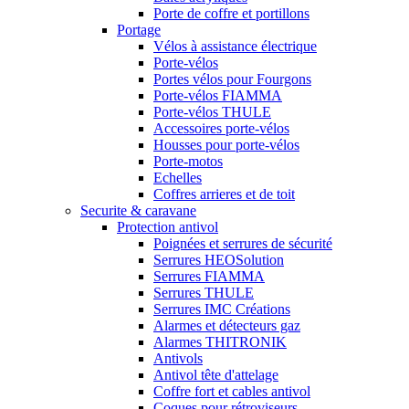
Porte de coffre et portillons
Portage
Vélos à assistance électrique
Porte-vélos
Portes vélos pour Fourgons
Porte-vélos FIAMMA
Porte-vélos THULE
Accessoires porte-vélos
Housses pour porte-vélos
Porte-motos
Echelles
Coffres arrieres et de toit
Securite & caravane
Protection antivol
Poignées et serrures de sécurité
Serrures HEOSolution
Serrures FIAMMA
Serrures THULE
Serrures IMC Créations
Alarmes et détecteurs gaz
Alarmes THITRONIK
Antivols
Antivol tête d'attelage
Coffre fort et cables antivol
Coques pour rétroviseurs