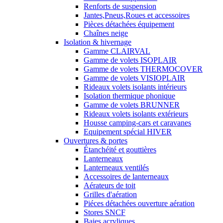
Renforts de suspension
Jantes,Pneus,Roues et accessoires
Pièces détachées équipement
Chaînes neige
Isolation & hivernage
Gamme CLAIRVAL
Gamme de volets ISOPLAIR
Gamme de volets THERMOCOVER
Gamme de volets VISIOPLAIR
Rideaux volets isolants intérieurs
Isolation thermique phonique
Gamme de volets BRUNNER
Rideaux volets isolants extérieurs
Housse camping-cars et caravanes
Equipement spécial HIVER
Ouvertures & portes
Étanchéité et gouttières
Lanterneaux
Lanterneaux ventilés
Accessoires de lanterneaux
Aérateurs de toit
Grilles d'aération
Piéces détachées ouverture aération
Stores SNCF
Baies acryliques