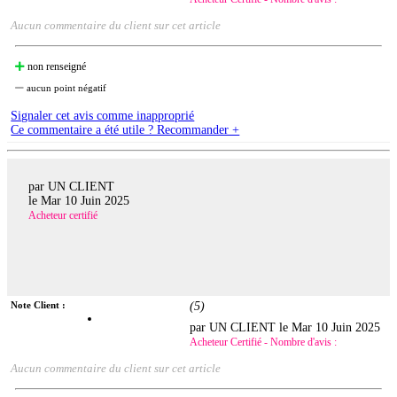
Aucun commentaire du client sur cet article
non renseigné
aucun point négatif
Signaler cet avis comme inapproprié
Ce commentaire a été utile ? Recommander +
par UN CLIENT
le
Mar 10 Juin 2025
Acheteur certifié
Note Client :
(
5
)
par UN CLIENT le
Mar 10 Juin 2025
Acheteur Certifié - Nombre d'avis :
Aucun commentaire du client sur cet article