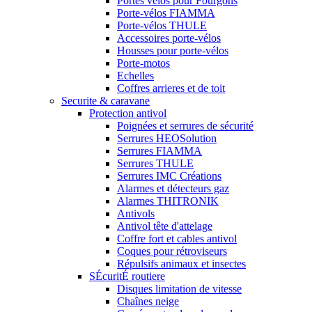
Portes vélos pour Fourgons
Porte-vélos FIAMMA
Porte-vélos THULE
Accessoires porte-vélos
Housses pour porte-vélos
Porte-motos
Echelles
Coffres arrieres et de toit
Securite & caravane
Protection antivol
Poignées et serrures de sécurité
Serrures HEOSolution
Serrures FIAMMA
Serrures THULE
Serrures IMC Créations
Alarmes et détecteurs gaz
Alarmes THITRONIK
Antivols
Antivol tête d'attelage
Coffre fort et cables antivol
Coques pour rétroviseurs
Répulsifs animaux et insectes
SÉcuritÉ routiere
Disques limitation de vitesse
Chaînes neige