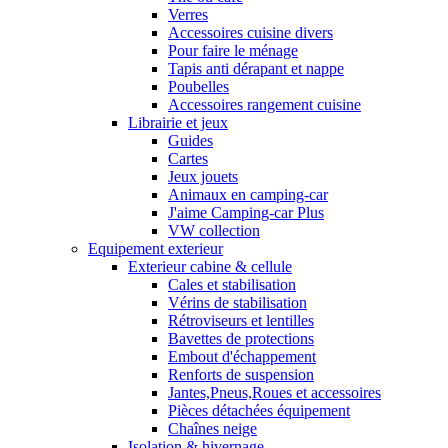
Verres
Accessoires cuisine divers
Pour faire le ménage
Tapis anti dérapant et nappe
Poubelles
Accessoires rangement cuisine
Librairie et jeux
Guides
Cartes
Jeux jouets
Animaux en camping-car
J'aime Camping-car Plus
VW collection
Equipement exterieur
Exterieur cabine & cellule
Cales et stabilisation
Vérins de stabilisation
Rétroviseurs et lentilles
Bavettes de protections
Embout d'échappement
Renforts de suspension
Jantes,Pneus,Roues et accessoires
Pièces détachées équipement
Chaînes neige
Isolation & hivernage