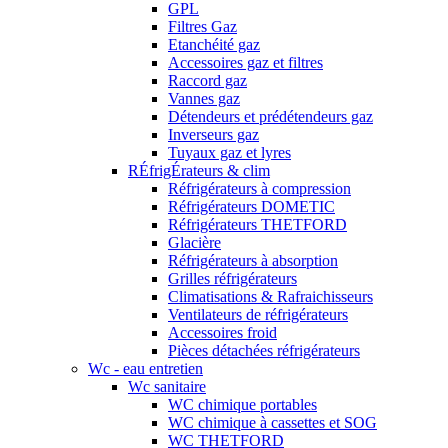
GPL
Filtres Gaz
Etanchéité gaz
Accessoires gaz et filtres
Raccord gaz
Vannes gaz
Détendeurs et prédétendeurs gaz
Inverseurs gaz
Tuyaux gaz et lyres
RÉfrigÉrateurs & clim
Réfrigérateurs à compression
Réfrigérateurs DOMETIC
Réfrigérateurs THETFORD
Glacière
Réfrigérateurs à absorption
Grilles réfrigérateurs
Climatisations & Rafraichisseurs
Ventilateurs de réfrigérateurs
Accessoires froid
Pièces détachées réfrigérateurs
Wc - eau entretien
Wc sanitaire
WC chimique portables
WC chimique à cassettes et SOG
WC THETFORD