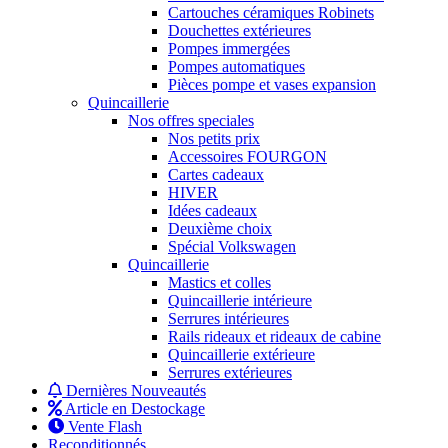
Cartouches céramiques Robinets
Douchettes extérieures
Pompes immergées
Pompes automatiques
Pièces pompe et vases expansion
Quincaillerie
Nos offres speciales
Nos petits prix
Accessoires FOURGON
Cartes cadeaux
HIVER
Idées cadeaux
Deuxième choix
Spécial Volkswagen
Quincaillerie
Mastics et colles
Quincaillerie intérieure
Serrures intérieures
Rails rideaux et rideaux de cabine
Quincaillerie extérieure
Serrures extérieures
Dernières Nouveautés
Article en Destockage
Vente Flash
Reconditionnés