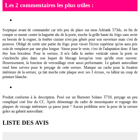
Les 2 commentaires les plus utiles :
Sceptique avant de commander car très peu de place sur mon Adriatik 573ds, en fin de
compte se monte contre la baguette alu de la porte, touche la grille haute du frigo sans avoir
eu besoin de la rogner, la fenêtre cuisine n'est pas gênée pour son ouverture mais c'est de
justesse. Obligé de sortir une partie du frigo pour visser l'écrou supérieur qu'on aura pris
soin de remplacer par une plus longue. Sinon pour le reste, c'est de l'adaptation donc il faut
être bon bricoleur. Pour la serrure, il m'a fallu la mettre verticale sinon la porte se
s'enclenche plus dans son loquet de blocage lorsqu'on veut qu'elle reste ouverte.
Heureusement, la fonction de verrouillage reste aussi performante. Le gabarit autocollant
rend bien service pour le perçage de cette serrure. Manque un cache pour la fixation
intérieure de la serrure, ça fait moche cette plaque avec ses 3 écrous, va falloir un coup de
peinture blanche.
Produit conforme à la description. Posé sur un Burnster Solano T710, perçage un peu
compliqué coté fixe du CC. Après démontage du cadre de moustiquaire et rognage des
plaques de vissage intérieures ça passe juste ! Aucun problème avec la pose de la serrure
grâce au gabarit autocollant.
LISTE DES AVIS