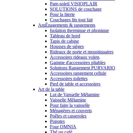
Pare-soleil VISIOPLAIR
SOLUTIONS de couchage
Pour la literie
Couchages lits tout fait
AmÉnagements & rangements
Isolation thermique et phonique
Tableau de bord
Tapis de cabine
Housses de sièges
Rideaux de porte et moustiquaires
Accessoires rideaux volets
Gamme d'accessoires pliables
Solutions Rangement PURVARIO
Accessoires rangement cellule
Accessoires toilettes
Pied de table et accessoires
Art de la table
Lot de Vaisselle Mélamine
Vaisselle Mélamine
Pour faire la vaisselle
Ménagères et couverts
Poêles et casseroles
Popotes
Four OMNIA
Thé ou café