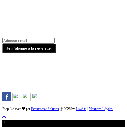
Recevez toutes nos offres par email
Rejoignez-nous sur les Réseaux
Propulsé avec
par
Ecommerce Solution
@ 2026 by
Pixad.fr
|
Mentions Légales
×