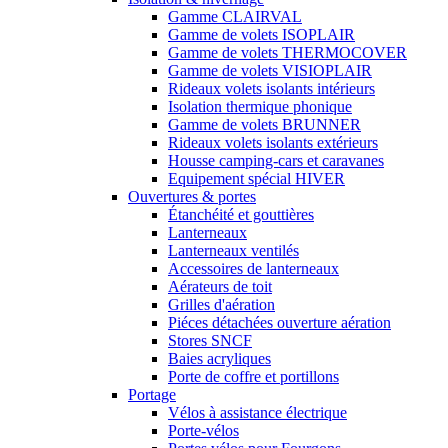
Gamme CLAIRVAL
Gamme de volets ISOPLAIR
Gamme de volets THERMOCOVER
Gamme de volets VISIOPLAIR
Rideaux volets isolants intérieurs
Isolation thermique phonique
Gamme de volets BRUNNER
Rideaux volets isolants extérieurs
Housse camping-cars et caravanes
Equipement spécial HIVER
Ouvertures & portes
Étanchéité et gouttières
Lanterneaux
Lanterneaux ventilés
Accessoires de lanterneaux
Aérateurs de toit
Grilles d'aération
Piéces détachées ouverture aération
Stores SNCF
Baies acryliques
Porte de coffre et portillons
Portage
Vélos à assistance électrique
Porte-vélos