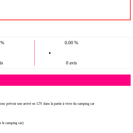
 %
0.00 %
is
0 avis
 donc prévoir une arrivé en 12V dans la partie à vivre du camping car
ns le camping car)