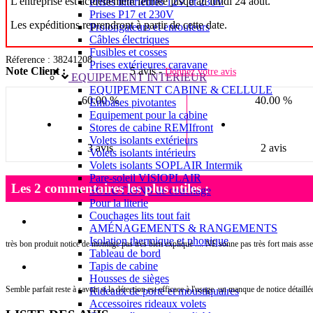
L'entreprise est actuellement fermée jusqu'au lundi 24 août.
Prises intérieures 12V et 230V
Prises P17 et 230V
Les expéditions reprendront à partir de cette date.
Prolongateurs et enrouleurs
Câbles électriques
Fusibles et cosses
Réference : 38241208
Prises extérieures caravane
Note Client :
5 avis -
Donnez votre avis
EQUIPEMENT INTERIEUR
EQUIPEMENT CABINE & CELLULE
60.00 %
40.00 %
Embases pivotantes
Equipement pour la cabine
Stores de cabine REMIfront
Volets isolants extérieurs
3 avis
2 avis
Volets isolants intérieurs
Volets isolants SOPLAIR Intermik
Pare-soleil VISIOPLAIR
Les 2 commentaires les plus utiles :
SOLUTIONS de couchage
Pour la literie
Couchages lits tout fait
AMÉNAGEMENTS & RANGEMENTS
Isolation thermique et phonique
très bon produit notice de montage pas très bien expliqué .... NE sonne pas très fort mais ass
Tableau de bord
Tapis de cabine
Housses de sièges
Semble parfait reste à savoir si la détection est efficace à l'usage. un manque de notice détaill
Rideaux de porte et moustiquaires
Accessoires rideaux volets