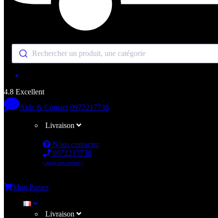
Rechercher un produit, une catégorie
4.8 Excellent
Aide & Contact
0972217738
Livraison
Nous contacter
0972217738
( appel non surtaxé )
Me connecter
Mon Panier
Livraison