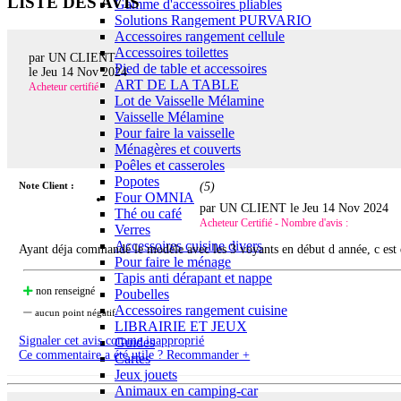
LISTE DES AVIS
Gamme d'accessoires pliables
Solutions Rangement PURVARIO
Accessoires rangement cellule
Accessoires toilettes
par UN CLIENT
Pied de table et accessoires
le
Jeu 14 Nov 2024
ART DE LA TABLE
Acheteur certifié
Lot de Vaisselle Mélamine
Vaisselle Mélamine
Pour faire la vaisselle
Ménagères et couverts
Poêles et casseroles
Popotes
Note Client :
(
5
)
Four OMNIA
par UN CLIENT le
Jeu 14 Nov 2024
Thé ou café
Acheteur Certifié - Nombre d'avis :
Verres
Accessoires cuisine divers
Ayant déja commandé le modèle avec les 3 voyants en début d année, c est d
Pour faire le ménage
Tapis anti dérapant et nappe
non renseigné
Poubelles
Accessoires rangement cuisine
aucun point négatif
LIBRAIRIE ET JEUX
Signaler cet avis comme inapproprié
Guides
Ce commentaire a été utile ? Recommander +
Cartes
Jeux jouets
Animaux en camping-car