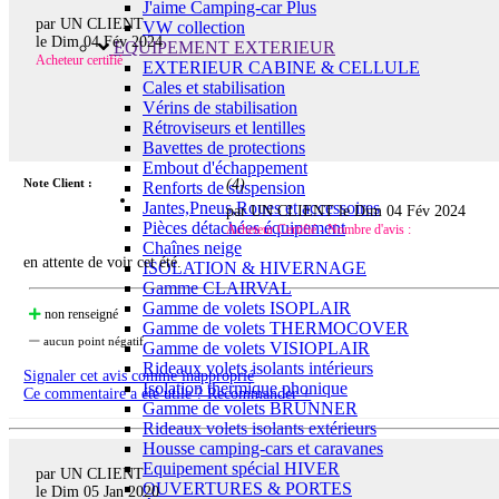
J'aime Camping-car Plus
par UN CLIENT
VW collection
le
Dim 04 Fév 2024
EQUIPEMENT EXTERIEUR
Acheteur certifié
EXTERIEUR CABINE & CELLULE
Cales et stabilisation
Vérins de stabilisation
Rétroviseurs et lentilles
Bavettes de protections
Embout d'échappement
Note Client :
(
4
)
Renforts de suspension
Jantes,Pneus,Roues et accessoires
par UN CLIENT le
Dim 04 Fév 2024
Pièces détachées équipement
Acheteur Certifié - Nombre d'avis :
Chaînes neige
en attente de voir cet été.
ISOLATION & HIVERNAGE
Gamme CLAIRVAL
Gamme de volets ISOPLAIR
non renseigné
Gamme de volets THERMOCOVER
aucun point négatif
Gamme de volets VISIOPLAIR
Rideaux volets isolants intérieurs
Signaler cet avis comme inapproprié
Isolation thermique phonique
Ce commentaire a été utile ? Recommander +
Gamme de volets BRUNNER
Rideaux volets isolants extérieurs
Housse camping-cars et caravanes
Equipement spécial HIVER
par UN CLIENT
OUVERTURES & PORTES
le
Dim 05 Jan 2020