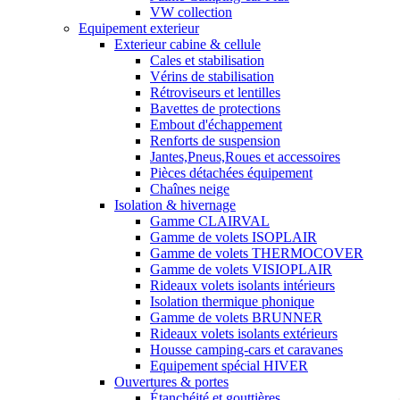
VW collection
Equipement exterieur
Exterieur cabine & cellule
Cales et stabilisation
Vérins de stabilisation
Rétroviseurs et lentilles
Bavettes de protections
Embout d'échappement
Renforts de suspension
Jantes,Pneus,Roues et accessoires
Pièces détachées équipement
Chaînes neige
Isolation & hivernage
Gamme CLAIRVAL
Gamme de volets ISOPLAIR
Gamme de volets THERMOCOVER
Gamme de volets VISIOPLAIR
Rideaux volets isolants intérieurs
Isolation thermique phonique
Gamme de volets BRUNNER
Rideaux volets isolants extérieurs
Housse camping-cars et caravanes
Equipement spécial HIVER
Ouvertures & portes
Étanchéité et gouttières