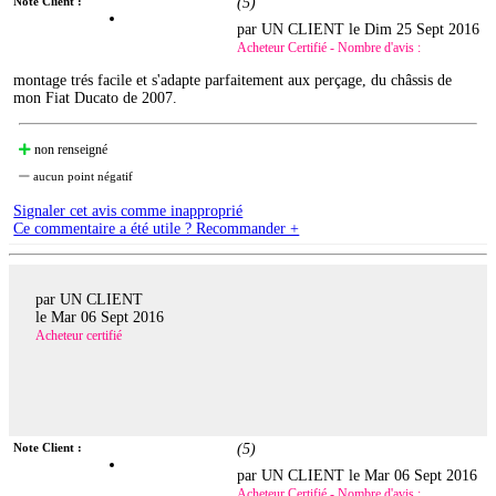
Note Client :
(
5
)
par UN CLIENT le
Dim 25 Sept 2016
Acheteur Certifié - Nombre d'avis :
montage trés facile et s'adapte parfaitement aux perçage, du châssis de
mon Fiat Ducato de 2007.
non renseigné
aucun point négatif
Signaler cet avis comme inapproprié
Ce commentaire a été utile ? Recommander +
par UN CLIENT
le
Mar 06 Sept 2016
Acheteur certifié
Note Client :
(
5
)
par UN CLIENT le
Mar 06 Sept 2016
Acheteur Certifié - Nombre d'avis :