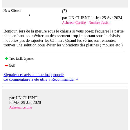
Note Client :
(
5
)
par UN CLIENT le
Jeu 25 Avr 2024
Acheteur Certifié - Nombre d'avis :
Bonjour, lors de la mesure sous le châssis si vous posez l'équerre la partie
plate en haut pour éviter un dépassement trop important sous le châssis,
n'oubliez pas de rajouter les 63 mm . Quand les vérins son remonter,
trouver une solution pour éviter les vibrations des platines ( mousse etc )
Très facile à poser
RAS
Signaler cet avis comme inapproprié
Ce commentaire a été utile ? Recommander +
par UN CLIENT
le
Mer 29 Jan 2020
Acheteur certifié