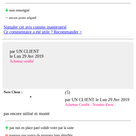
non renseigné
aucun point négatif
Signaler cet avis comme inapproprié
Ce commentaire a été utile ? Recommander +
par UN CLIENT
le
Lun 29 Avr 2019
Acheteur certifié
Note Client :
(
5
)
par UN CLIENT le
Lun 29 Avr 2019
Acheteur Certifié - Nombre d'avis :
pas encore utilisé ni monté
pas mis en place paré solide voire par la suite
manque une notice de montage bien détaillée