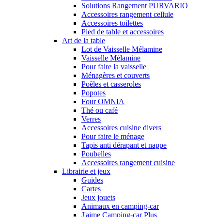
Solutions Rangement PURVARIO
Accessoires rangement cellule
Accessoires toilettes
Pied de table et accessoires
Art de la table
Lot de Vaisselle Mélamine
Vaisselle Mélamine
Pour faire la vaisselle
Ménagères et couverts
Poêles et casseroles
Popotes
Four OMNIA
Thé ou café
Verres
Accessoires cuisine divers
Pour faire le ménage
Tapis anti dérapant et nappe
Poubelles
Accessoires rangement cuisine
Librairie et jeux
Guides
Cartes
Jeux jouets
Animaux en camping-car
J'aime Camping-car Plus