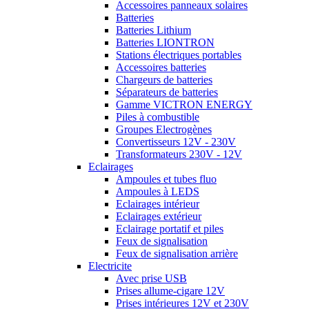
Accessoires panneaux solaires
Batteries
Batteries Lithium
Batteries LIONTRON
Stations électriques portables
Accessoires batteries
Chargeurs de batteries
Séparateurs de batteries
Gamme VICTRON ENERGY
Piles à combustible
Groupes Electrogènes
Convertisseurs 12V - 230V
Transformateurs 230V - 12V
Eclairages
Ampoules et tubes fluo
Ampoules à LEDS
Eclairages intérieur
Eclairages extérieur
Eclairage portatif et piles
Feux de signalisation
Feux de signalisation arrière
Electricite
Avec prise USB
Prises allume-cigare 12V
Prises intérieures 12V et 230V