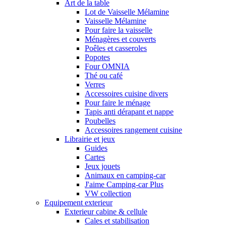
Art de la table
Lot de Vaisselle Mélamine
Vaisselle Mélamine
Pour faire la vaisselle
Ménagères et couverts
Poêles et casseroles
Popotes
Four OMNIA
Thé ou café
Verres
Accessoires cuisine divers
Pour faire le ménage
Tapis anti dérapant et nappe
Poubelles
Accessoires rangement cuisine
Librairie et jeux
Guides
Cartes
Jeux jouets
Animaux en camping-car
J'aime Camping-car Plus
VW collection
Equipement exterieur
Exterieur cabine & cellule
Cales et stabilisation