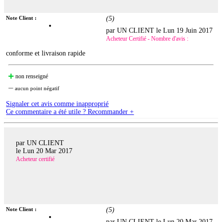
Note Client :
(
5
)
par UN CLIENT le
Lun 19 Juin 2017
Acheteur Certifié - Nombre d'avis :
conforme et livraison rapide
non renseigné
aucun point négatif
Signaler cet avis comme inapproprié
Ce commentaire a été utile ? Recommander +
par UN CLIENT
le
Lun 20 Mar 2017
Acheteur certifié
Note Client :
(
5
)
par UN CLIENT le
Lun 20 Mar 2017