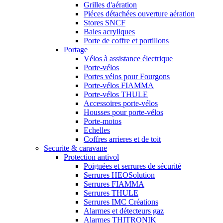
Grilles d'aération
Piéces détachées ouverture aération
Stores SNCF
Baies acryliques
Porte de coffre et portillons
Portage
Vélos à assistance électrique
Porte-vélos
Portes vélos pour Fourgons
Porte-vélos FIAMMA
Porte-vélos THULE
Accessoires porte-vélos
Housses pour porte-vélos
Porte-motos
Echelles
Coffres arrieres et de toit
Securite & caravane
Protection antivol
Poignées et serrures de sécurité
Serrures HEOSolution
Serrures FIAMMA
Serrures THULE
Serrures IMC Créations
Alarmes et détecteurs gaz
Alarmes THITRONIK