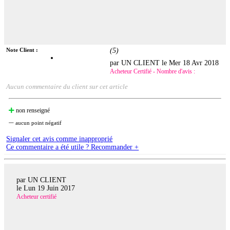
Note Client :
(
5
)
par UN CLIENT le
Mer 18 Avr 2018
Acheteur Certifié - Nombre d'avis :
Aucun commentaire du client sur cet article
non renseigné
aucun point négatif
Signaler cet avis comme inapproprié
Ce commentaire a été utile ? Recommander +
par UN CLIENT
le
Lun 19 Juin 2017
Acheteur certifié