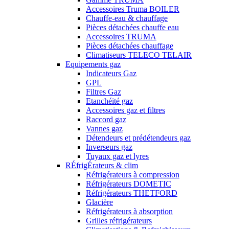
Accessoires Truma BOILER
Chauffe-eau & chauffage
Pièces détachées chauffe eau
Accessoires TRUMA
Pièces détachées chauffage
Climatiseurs TELECO TELAIR
Equipements gaz
Indicateurs Gaz
GPL
Filtres Gaz
Etanchéité gaz
Accessoires gaz et filtres
Raccord gaz
Vannes gaz
Détendeurs et prédétendeurs gaz
Inverseurs gaz
Tuyaux gaz et lyres
RÉfrigÉrateurs & clim
Réfrigérateurs à compression
Réfrigérateurs DOMETIC
Réfrigérateurs THETFORD
Glacière
Réfrigérateurs à absorption
Grilles réfrigérateurs