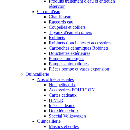
Produits traitement d'eau et entretien
réservoir
Circuit d'eau
Chauffe-eau
Raccords eau
Coupelles et colliers
Tuyaux d'eau et colliers
Robinets
Robinets douchettes et accessoires
Cartouches céramiques Robinets
Douchettes extérieures
Pompes immergées
Pompes automatiques
Pièces pompe et vases expansion
Quincaillerie
Nos offres speciales
Nos petits prix
Accessoires FOURGON
Cartes cadeaux
HIVER
Idées cadeaux
Deuxième choix
Spécial Volkswagen
Quincaillerie
Mastics et colles