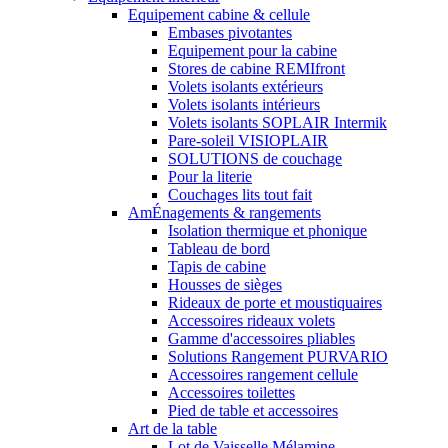
Equipement cabine & cellule
Embases pivotantes
Equipement pour la cabine
Stores de cabine REMIfront
Volets isolants extérieurs
Volets isolants intérieurs
Volets isolants SOPLAIR Intermik
Pare-soleil VISIOPLAIR
SOLUTIONS de couchage
Pour la literie
Couchages lits tout fait
AmÉnagements & rangements
Isolation thermique et phonique
Tableau de bord
Tapis de cabine
Housses de sièges
Rideaux de porte et moustiquaires
Accessoires rideaux volets
Gamme d'accessoires pliables
Solutions Rangement PURVARIO
Accessoires rangement cellule
Accessoires toilettes
Pied de table et accessoires
Art de la table
Lot de Vaisselle Mélamine