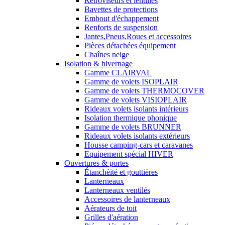
Rétroviseurs et lentilles
Bavettes de protections
Embout d'échappement
Renforts de suspension
Jantes,Pneus,Roues et accessoires
Pièces détachées équipement
Chaînes neige
Isolation & hivernage
Gamme CLAIRVAL
Gamme de volets ISOPLAIR
Gamme de volets THERMOCOVER
Gamme de volets VISIOPLAIR
Rideaux volets isolants intérieurs
Isolation thermique phonique
Gamme de volets BRUNNER
Rideaux volets isolants extérieurs
Housse camping-cars et caravanes
Equipement spécial HIVER
Ouvertures & portes
Étanchéité et gouttières
Lanterneaux
Lanterneaux ventilés
Accessoires de lanterneaux
Aérateurs de toit
Grilles d'aération