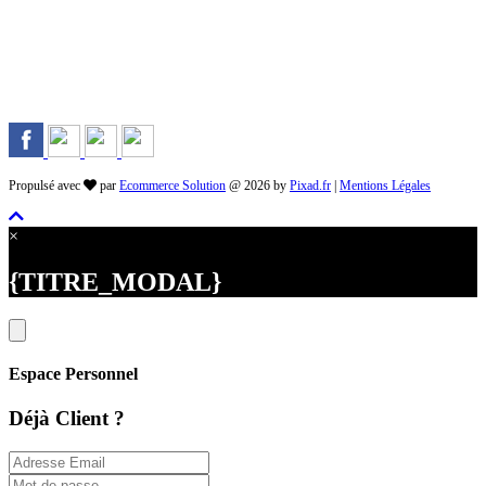
Rejoignez-nous sur les Réseaux
Propulsé avec
par
Ecommerce Solution
@ 2026 by
Pixad.fr
|
Mentions Légales
×
{TITRE_MODAL}
Espace Personnel
Déjà Client ?