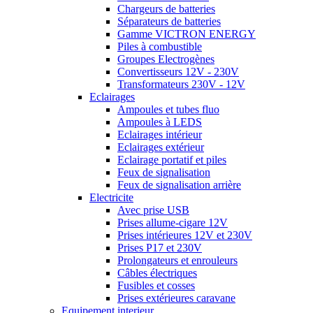
Chargeurs de batteries
Séparateurs de batteries
Gamme VICTRON ENERGY
Piles à combustible
Groupes Electrogènes
Convertisseurs 12V - 230V
Transformateurs 230V - 12V
Eclairages
Ampoules et tubes fluo
Ampoules à LEDS
Eclairages intérieur
Eclairages extérieur
Eclairage portatif et piles
Feux de signalisation
Feux de signalisation arrière
Electricite
Avec prise USB
Prises allume-cigare 12V
Prises intérieures 12V et 230V
Prises P17 et 230V
Prolongateurs et enrouleurs
Câbles électriques
Fusibles et cosses
Prises extérieures caravane
Equipement interieur