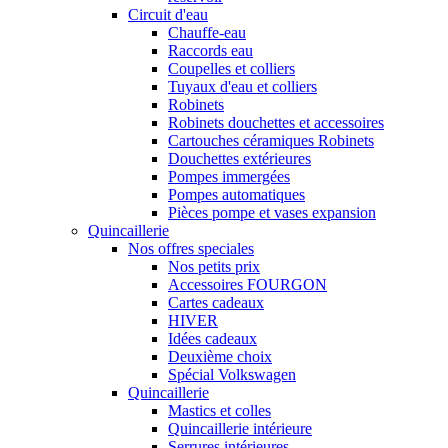
Circuit d'eau
Chauffe-eau
Raccords eau
Coupelles et colliers
Tuyaux d'eau et colliers
Robinets
Robinets douchettes et accessoires
Cartouches céramiques Robinets
Douchettes extérieures
Pompes immergées
Pompes automatiques
Pièces pompe et vases expansion
Quincaillerie
Nos offres speciales
Nos petits prix
Accessoires FOURGON
Cartes cadeaux
HIVER
Idées cadeaux
Deuxième choix
Spécial Volkswagen
Quincaillerie
Mastics et colles
Quincaillerie intérieure
Serrures intérieures