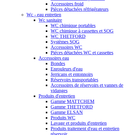
Accessoires froid
Pièces détachées réfrigérateurs
Wc - eau entretien
Wc sanitaire
WC chimique portables
WC chimique à cassettes et SOG
WC THETFORD
Systèmes SOG
Accessoires WC
Piéces détachées WC et cassettes
Accessoires eau
Bondes
Enrouleurs d'eau
Jerricans et entonnoirs
Réservoirs transportables
Accessoires de réservoirs et vannes de
vidanges
Produits d'entretien
Gamme MATTCHEM
Gamme THETFORD
Gamme ELSAN
Produits WC
Lavage et produits d'entretien
Produits traitement d'eau et entretien
réservoir