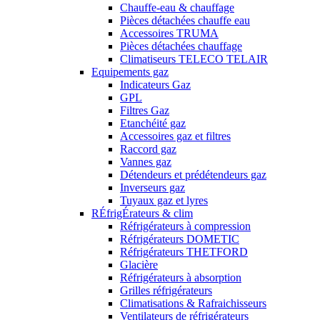
Chauffe-eau & chauffage
Pièces détachées chauffe eau
Accessoires TRUMA
Pièces détachées chauffage
Climatiseurs TELECO TELAIR
Equipements gaz
Indicateurs Gaz
GPL
Filtres Gaz
Etanchéité gaz
Accessoires gaz et filtres
Raccord gaz
Vannes gaz
Détendeurs et prédétendeurs gaz
Inverseurs gaz
Tuyaux gaz et lyres
RÉfrigÉrateurs & clim
Réfrigérateurs à compression
Réfrigérateurs DOMETIC
Réfrigérateurs THETFORD
Glacière
Réfrigérateurs à absorption
Grilles réfrigérateurs
Climatisations & Rafraichisseurs
Ventilateurs de réfrigérateurs