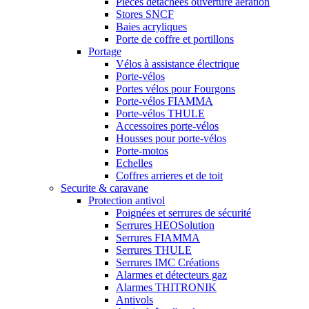
Piéces détachées ouverture aération
Stores SNCF
Baies acryliques
Porte de coffre et portillons
Portage
Vélos à assistance électrique
Porte-vélos
Portes vélos pour Fourgons
Porte-vélos FIAMMA
Porte-vélos THULE
Accessoires porte-vélos
Housses pour porte-vélos
Porte-motos
Echelles
Coffres arrieres et de toit
Securite & caravane
Protection antivol
Poignées et serrures de sécurité
Serrures HEOSolution
Serrures FIAMMA
Serrures THULE
Serrures IMC Créations
Alarmes et détecteurs gaz
Alarmes THITRONIK
Antivols