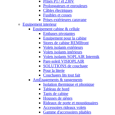
Prises P17 et 230V
Prolongateurs et enrouleurs
Câbles électriques
Fusibles et cosses
Prises extérieures caravane
Equipement interieur
Equipement cabine & cellule
Embases pivotantes
Equipement pour la cabine
Stores de cabine REMIfront
Volets isolants extérieurs
Volets isolants intérieurs
Volets isolants SOPLAIR Intermik
Pare-soleil VISIOPLAIR
SOLUTIONS de couchage
Pour la literie
Couchages lits tout fait
AmÉnagements & rangements
Isolation thermique et phonique
Tableau de bord
Tapis de cabine
Housses de sièges
Rideaux de porte et moustiquaires
Accessoires rideaux volets
Gamme d'accessoires pliables