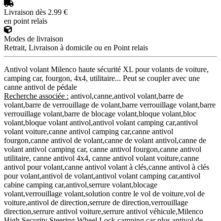
Livraison dès 2.99 €
en point relais
Modes de livraison
Retrait, Livraison à domicile ou en Point relais
Antivol volant Milenco haute sécurité XL pour volants de voiture,
camping car, fourgon, 4x4, utilitaire... Peut se coupler avec une
canne antivol de pédale
Recherche associée :
antivol,canne,antivol volant,barre de
volant,barre de verrouillage de volant,barre verrouillage volant,barre
verrouillage volant,barre de blocage volant,bloque volant,bloc
volant,bloque volant antivol,antivol volant camping car,antivol
volant voiture,canne antivol camping car,canne antivol
fourgon,canne antivol de volant,canne de volant antivol,canne de
volant antivol camping car, canne antivol fourgon,canne antivol
utilitaire, canne antivol 4x4, canne antivol volant voiture,canne
antivol pour volant,canne antivol volant à clés,canne antivol à clés
pour volant,antivol de volant,antivol volant camping car,antivol
cabine camping car,antivol,serrure volant,blocage
volant,verrouillage volant,solution contre le vol de voiture,vol de
voiture,antivol de direction,serrure de direction,verrouillage
direction,serrure antivol voiture,serrure antivol véhicule,Milenco
High Security Steering Wheel Lock camping car plus,antivol de