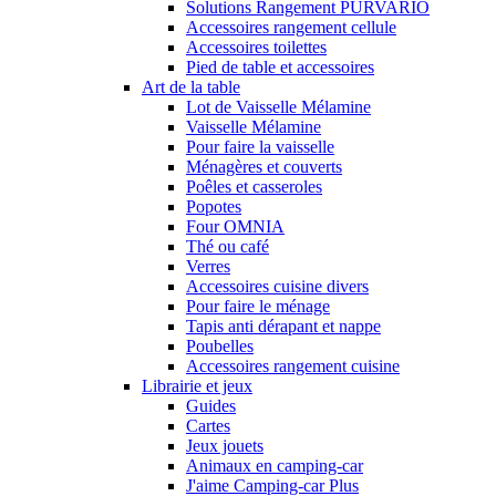
Solutions Rangement PURVARIO
Accessoires rangement cellule
Accessoires toilettes
Pied de table et accessoires
Art de la table
Lot de Vaisselle Mélamine
Vaisselle Mélamine
Pour faire la vaisselle
Ménagères et couverts
Poêles et casseroles
Popotes
Four OMNIA
Thé ou café
Verres
Accessoires cuisine divers
Pour faire le ménage
Tapis anti dérapant et nappe
Poubelles
Accessoires rangement cuisine
Librairie et jeux
Guides
Cartes
Jeux jouets
Animaux en camping-car
J'aime Camping-car Plus