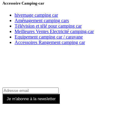
Accessoire Camping-car
hivernage camping car
Aménagement camping cars
Télévision et télé pour camping car
Meilleures Ventes Electricité camping-car
Equipement camping car / caravane
Accessoires Rangement camping car
Recevez toutes nos offres par email
Rejoignez-nous sur les Réseaux