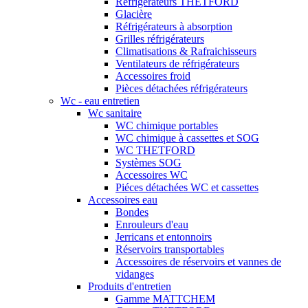
Réfrigérateurs THETFORD
Glacière
Réfrigérateurs à absorption
Grilles réfrigérateurs
Climatisations & Rafraichisseurs
Ventilateurs de réfrigérateurs
Accessoires froid
Pièces détachées réfrigérateurs
Wc - eau entretien
Wc sanitaire
WC chimique portables
WC chimique à cassettes et SOG
WC THETFORD
Systèmes SOG
Accessoires WC
Piéces détachées WC et cassettes
Accessoires eau
Bondes
Enrouleurs d'eau
Jerricans et entonnoirs
Réservoirs transportables
Accessoires de réservoirs et vannes de
vidanges
Produits d'entretien
Gamme MATTCHEM