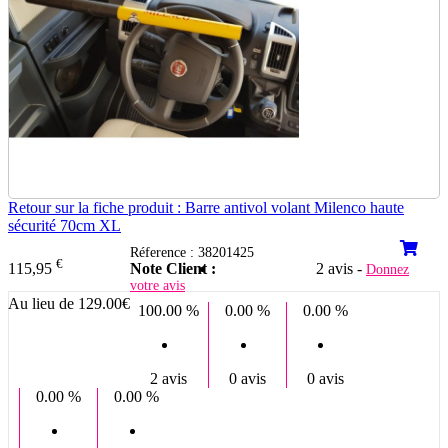
Retour sur la fiche produit : Barre antivol volant Milenco haute
sécurité 70cm XL
Réference : 38201425
€
Note Client :
2 avis -
115,95
Donnez
votre avis
Au lieu de 129.00€
100.00 %
0.00 %
0.00 %
2 avis
0 avis
0 avis
0.00 %
0.00 %