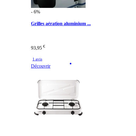
- 6%
Grilles aération aluminium ...
€
93,95
1 avis
Découvrir