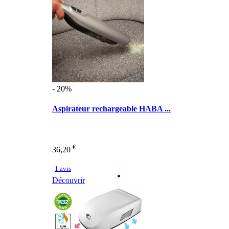
- 20%
Aspirateur rechargeable HABA ...
€
36,20
1 avis
Découvrir