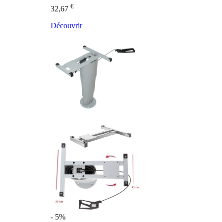
€
32,67
Découvrir
- 5%