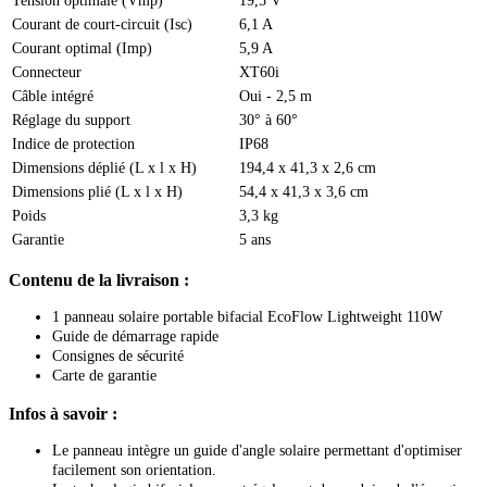
Tension optimale (Vmp)
19,5 V
Courant de court-circuit (Isc)
6,1 A
Courant optimal (Imp)
5,9 A
Connecteur
XT60i
Câble intégré
Oui - 2,5 m
Réglage du support
30° à 60°
Indice de protection
IP68
Dimensions déplié (L x l x H)
194,4 x 41,3 x 2,6 cm
Dimensions plié (L x l x H)
54,4 x 41,3 x 3,6 cm
Poids
3,3 kg
Garantie
5 ans
Contenu de la livraison :
1 panneau solaire portable bifacial EcoFlow Lightweight 110W
Guide de démarrage rapide
Consignes de sécurité
Carte de garantie
Infos à savoir :
Le panneau intègre un guide d'angle solaire permettant d'optimiser
facilement son orientation.