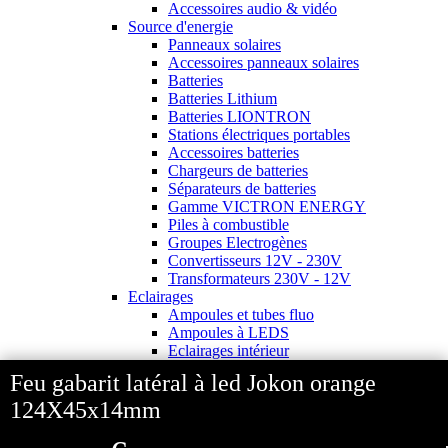
Accessoires audio & vidéo
Source d'energie
Panneaux solaires
Accessoires panneaux solaires
Batteries
Batteries Lithium
Batteries LIONTRON
Stations électriques portables
Accessoires batteries
Chargeurs de batteries
Séparateurs de batteries
Gamme VICTRON ENERGY
Piles à combustible
Groupes Electrogènes
Convertisseurs 12V - 230V
Transformateurs 230V - 12V
Eclairages
Ampoules et tubes fluo
Ampoules à LEDS
Eclairages intérieur
Eclairages extérieur
Feu gabarit latéral à led Jokon orange
Eclairage portatif et piles
Feux de signalisation
124X45x14mm
Feux de signalisation arrière
Electricite