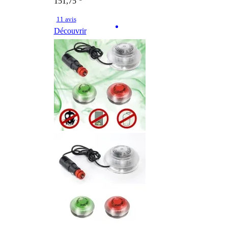
151,75
11 avis
Découvrir