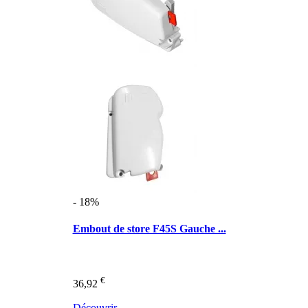
- 18%
Embout de store F45S Gauche ...
€
36,92
Découvrir