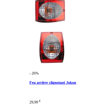
- 26%
Feu arrière clignotant Jokon
€
29,99