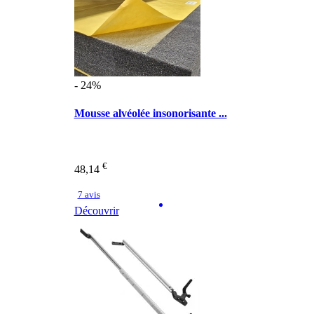
- 24%
Mousse alvéolée insonorisante ...
€
48,14
7 avis
Découvrir