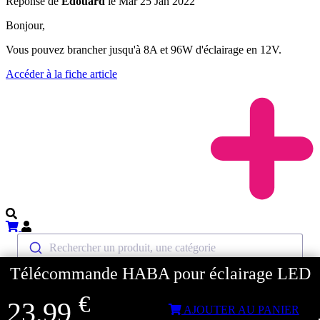
Réponse de
Edouard
le Mar 25 Jan 2022
Bonjour,
Vous pouvez brancher jusqu'à 8A et 96W d'éclairage en 12V.
Accéder à la fiche article
Rechercher un produit, une catégorie
Télécommande HABA pour éclairage LED
Retour
Home
€
23,99
AJOUTER AU PANIER
Accueil