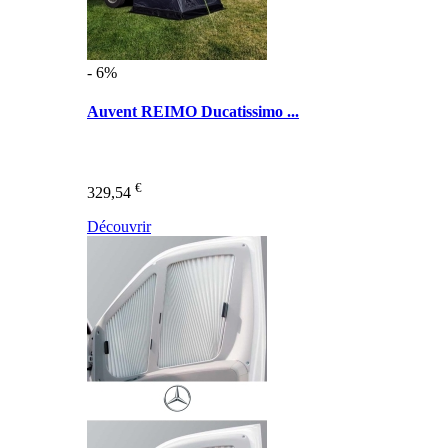
- 6%
Auvent REIMO Ducatissimo ...
€
329,54
Découvrir