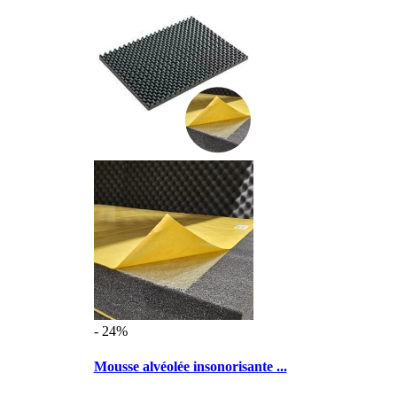
- 24%
Mousse alvéolée insonorisante ...