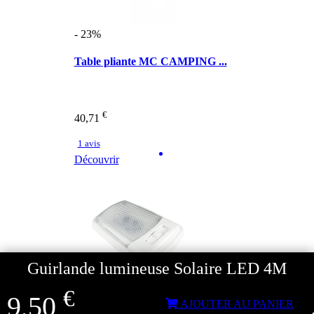
- 23%
Table pliante MC CAMPING ...
€
40,71
1 avis
Découvrir
Guirlande lumineuse Solaire LED 4M
€
9,50
AJOUTER AU PANIER