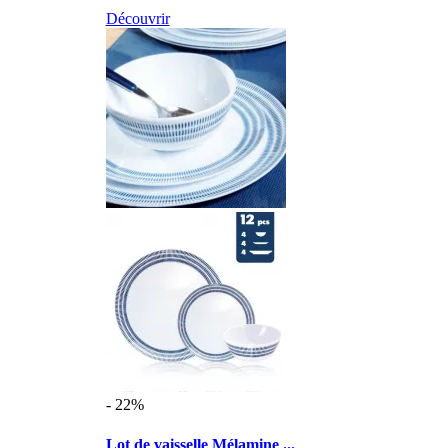
Découvrir
- 22%
Lot de vaisselle Mélamine ...