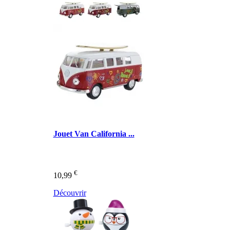
Jouet Van California ...
€
10,99
Découvrir