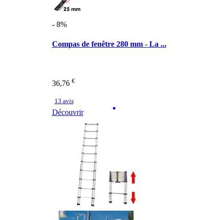
- 8%
Compas de fenêtre 280 mm - La ...
€
36,76
13 avis
Découvrir