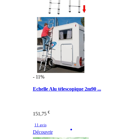
- 11%
Echelle Alu télescopique 2m90 ...
€
151,75
11 avis
Découvrir