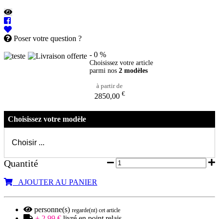
Poser votre question ?
- 0 %
Choisissez votre article
parmi nos
2 modèles
à partir de
€
2850,00
Choisissez votre modèle
Quantité
AJOUTER AU PANIER
personne(s)
regarde(nt) cet article
+ 2,99 €
livré en point relais