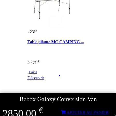
- 23%
Table pliante MC CAMPING ...
€
40,71
1 avis
Découvrir
Bebox Galaxy Conversion Van
€
2850,00
AJOUTER AU PANIER