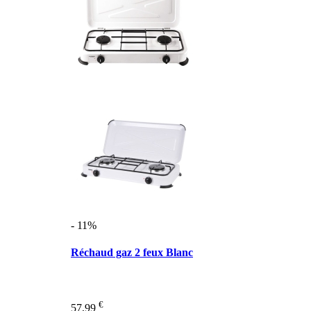
- 11%
Réchaud gaz 2 feux Blanc
€
57,99