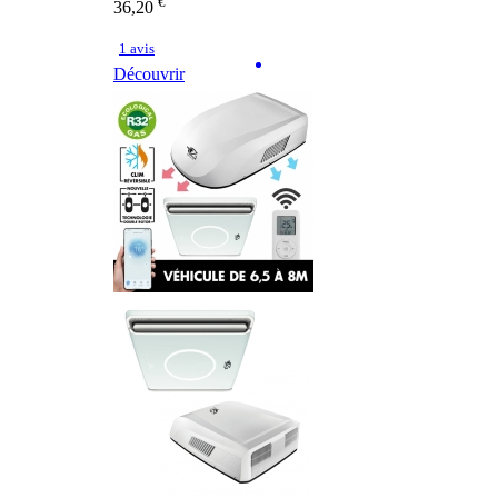
€
36,20
1 avis
Découvrir