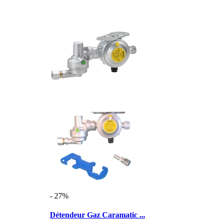
- 27%
Détendeur Gaz Caramatic ...