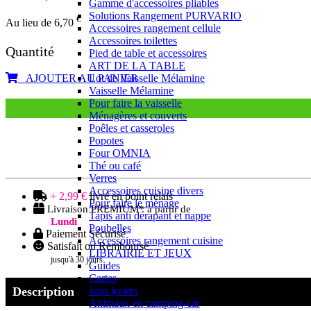
Gamme d'accessoires pliables
Solutions Rangement PURVARIO
€
Au lieu de 6,70
Accessoires rangement cellule
Accessoires toilettes
Quantité
Pied de table et accessoires
ART DE LA TABLE
AJOUTER AU PANIER
Lot de Vaisselle Mélamine
Vaisselle Mélamine
Pour faire la vaisselle
Ménagères et couverts
Poêles et casseroles
Popotes
Four OMNIA
Thé ou café
Verres
Accessoires cuisine divers
+ 2,99 €
livré en point relais
Pour faire le ménage
Livraison PREMIUM* à partir de
Tapis anti dérapant et nappe
Lundi
Poubelles
Paiement Sécurisé
Accessoires rangement cuisine
Satisfait ou Remboursé
LIBRAIRIE ET JEUX
jusqu'à 30 jours
Guides
Cartes
Description
Jeux jouets
Animaux en camping-car