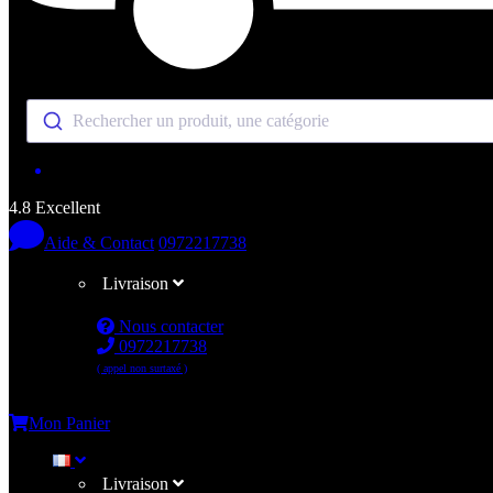
Rechercher un produit, une catégorie
4.8 Excellent
Aide & Contact
0972217738
Livraison
Nous contacter
0972217738
( appel non surtaxé )
Me connecter
Mon Panier
Livraison