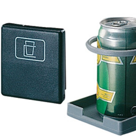
Panneaux solaires
Accessoires panneaux solaires
Batteries
Batteries Lithium
Batteries LIONTRON
Stations électriques portables
Accessoires batteries
Chargeurs de batteries
Nouveautés
Séparateurs de batteries
Déstockage
Gamme VICTRON ENERGY
Ventes Flash
Piles à combustible
Reconditionnés
Groupes Electrogènes
Nos Véhicules en concession
Convertisseurs 12V - 230V
Le Magasin
Transformateurs 230V - 12V
Concession & Véhicules
ECLAIRAGES
Nos véhicules Neufs
Ampoules et tubes fluo
Nos véhicules Occasions
Ampoules à LEDS
Le magasin
Eclairages intérieur
Eclairages extérieur
Eclairage portatif et piles
Feux de signalisation
Feux de signalisation arrière
ELECTRICITE
Avec prise USB
Prises allume-cigare 12V