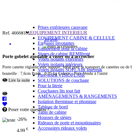
Prises intérieures 12V et 230V
Prises P17 et 230V
Prolongateurs et enrouleurs
Câbles électriques
Fusibles et cosses
Prises extérieures caravane
EQUIPEMENT INTERIEUR
Ref. 46661181
EQUIPEMENT CABINE & CELLULE
29 avis
Embases pivotantes
Equipement pour la cabine
Stores de cabine REMIfront
Porte gobelet ajustable à visser ou à accrocher
Volets isolants extérieurs
Volets isolants intérieurs
Porte canette réglable avec support, Idéal pour le transport de canettes ou 
Volets isolants SOPLAIR Intermik
bouteille : 7,6cm Poids : 0,05 kg Coloris : Noir Vendu à l'unité
Pare-soleil VISIOPLAIR
Lire la suite
SOLUTIONS de couchage
Pour la literie
Couchages lits tout fait
AMÉNAGEMENTS & RANGEMENTS
Isolation thermique et phonique
Tableau de bord
Poser votre question ?
Tapis de cabine
Housses de sièges
-26%
Rideaux de porte et moustiquaires
Accessoires rideaux volets
€
4,99