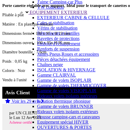
J'aime Camping-car Plus
Porte canette réglable avec support, Idéal pour le transport de canettes o
VW collection
EQUIPEMENT EXTERIEUR
Pliable à plat
EXTERIEUR CABINE & CELLULE
Cales et stabilisation
Matière : En plastique résistant
Vérins de stabilisation
Rétroviseurs et lentilles
Dimensions fermé : 100 x 95 x H 23 mm
Bavettes de protections
Dimensions ouvert : 100 x 95x H 95 mm
Embout d'échappement
Renforts de suspension
Diamètre bouteille : 7,6cm
Jantes,Pneus,Roues et accessoires
Pièces détachées équipement
Poids : 0,05 kg
Chaînes neige
ISOLATION & HIVERNAGE
Coloris : Noir
Gamme CLAIRVAL
Vendu à l'unité
Gamme de volets ISOPLAIR
Gamme de volets THERMOCOVER
Gamme de volets VISIOPLAIR
Avis Client
Rideaux volets isolants intérieurs
Voir les 29 avis
Isolation thermique phonique
Gamme de volets BRUNNER
Rideaux volets isolants extérieurs
par UN CLIENT
Housse camping-cars et caravanes
le
Lun 12 Avr 2021
Equipement spécial HIVER
Acheteur certifié
OUVERTURES & PORTES