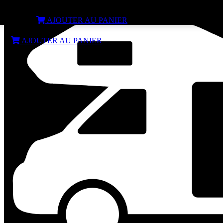
Lampe de table LED tactile noire 36cm USB
€
15,99
AJOUTER AU PANIER
€
15,99
AJOUTER AU PANIER