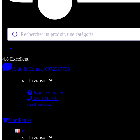
Rechercher un produit, une catégorie
4.8 Excellent
Aide & Contact
0972217738
Livraison
Nous contacter
0972217738
( appel non surtaxé )
Me connecter
Mon Panier
Livraison