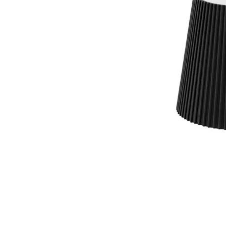
Panneaux solaires
Accessoires panneaux solaires
Batteries
Batteries Lithium
Batteries LIONTRON
Stations électriques portables
Accessoires batteries
Chargeurs de batteries
Nouveautés
Séparateurs de batteries
Déstockage
Gamme VICTRON ENERGY
Ventes Flash
Piles à combustible
Reconditionnés
Groupes Electrogènes
Nos Véhicules en concession
Convertisseurs 12V - 230V
Le Magasin
Transformateurs 230V - 12V
Concession & Véhicules
ECLAIRAGES
Nos véhicules Neufs
Ampoules et tubes fluo
Nos véhicules Occasions
Ampoules à LEDS
Le magasin
Eclairages intérieur
Eclairages extérieur
Eclairage portatif et piles
Feux de signalisation
Feux de signalisation arrière
ELECTRICITE
Avec prise USB
Prises allume-cigare 12V