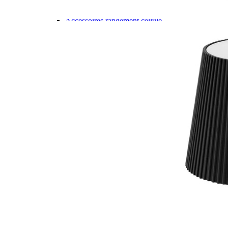
Gamme d'accessoires pliables
Solutions Rangement PURVARIO
Accessoires rangement cellule
Accessoires toilettes
Pied de table et accessoires
ART DE LA TABLE
Lot de Vaisselle Mélamine
Vaisselle Mélamine
Pour faire la vaisselle
Ménagères et couverts
Poêles et casseroles
Popotes
Four OMNIA
Thé ou café
Verres
Accessoires cuisine divers
Pour faire le ménage
Tapis anti dérapant et nappe
Poubelles
Accessoires rangement cuisine
LIBRAIRIE ET JEUX
Guides
Cartes
Jeux jouets
Animaux en camping-car