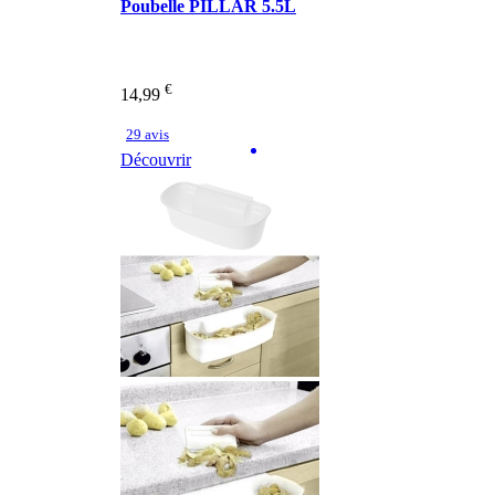
Poubelle PILLAR 5.5L
€
14,99
29 avis
Découvrir