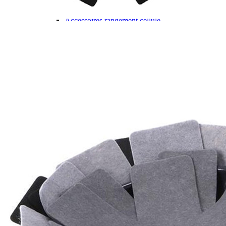
Gamme d'accessoires pliables
Solutions Rangement PURVARIO
Accessoires rangement cellule
Accessoires toilettes
Pied de table et accessoires
ART DE LA TABLE
Lot de Vaisselle Mélamine
Vaisselle Mélamine
Pour faire la vaisselle
Ménagères et couverts
Poêles et casseroles
Popotes
Four OMNIA
Thé ou café
Verres
Accessoires cuisine divers
Pour faire le ménage
Tapis anti dérapant et nappe
Poubelles
Accessoires rangement cuisine
LIBRAIRIE ET JEUX
Guides
Cartes
Jeux jouets
Animaux en camping-car