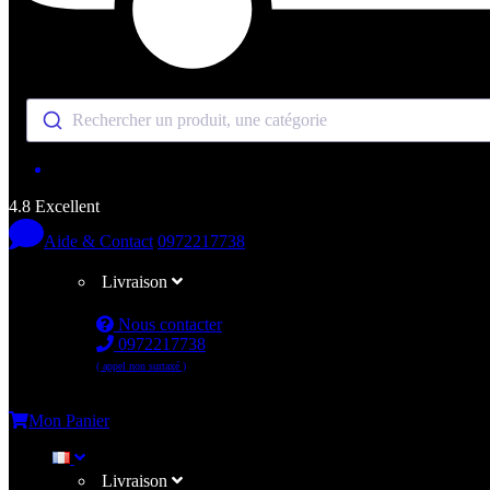
Rechercher un produit, une catégorie
4.8 Excellent
Aide & Contact
0972217738
Livraison
Nous contacter
0972217738
( appel non surtaxé )
Me connecter
Mon Panier
Livraison