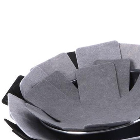
Panneaux solaires
Accessoires panneaux solaires
Batteries
Batteries Lithium
Batteries LIONTRON
Stations électriques portables
Accessoires batteries
Chargeurs de batteries
Nouveautés
Séparateurs de batteries
Déstockage
Gamme VICTRON ENERGY
Ventes Flash
Piles à combustible
Reconditionnés
Groupes Electrogènes
Nos Véhicules en concession
Convertisseurs 12V - 230V
Le Magasin
Transformateurs 230V - 12V
Concession & Véhicules
ECLAIRAGES
Nos véhicules Neufs
Ampoules et tubes fluo
Nos véhicules Occasions
Ampoules à LEDS
Le magasin
Eclairages intérieur
Eclairages extérieur
Eclairage portatif et piles
Feux de signalisation
Feux de signalisation arrière
ELECTRICITE
Avec prise USB
Prises allume-cigare 12V