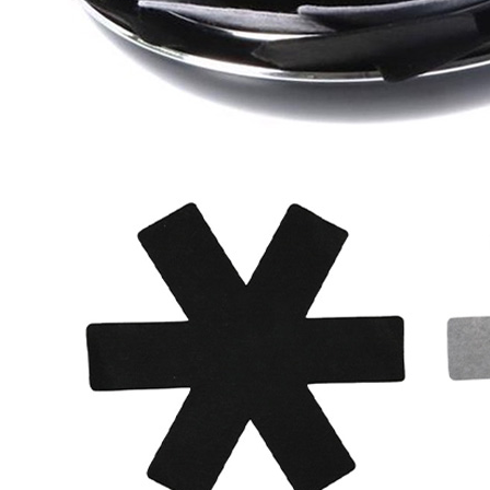
Prises intérieures 12V et 230V
Prises P17 et 230V
Prolongateurs et enrouleurs
Câbles électriques
Fusibles et cosses
Prises extérieures caravane
EQUIPEMENT INTERIEUR
EQUIPEMENT CABINE & CELLULE
Embases pivotantes
Equipement pour la cabine
Stores de cabine REMIfront
Volets isolants extérieurs
Volets isolants intérieurs
Volets isolants SOPLAIR Intermik
Pare-soleil VISIOPLAIR
SOLUTIONS de couchage
Pour la literie
Couchages lits tout fait
AMÉNAGEMENTS & RANGEMENTS
Isolation thermique et phonique
Tableau de bord
Tapis de cabine
Housses de sièges
Rideaux de porte et moustiquaires
Accessoires rideaux volets