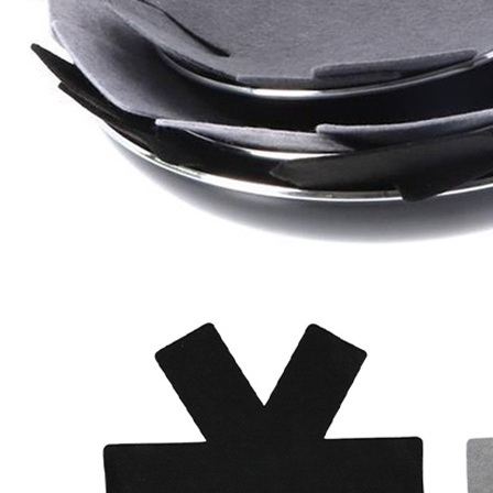
J'aime Camping-car Plus
VW collection
EQUIPEMENT EXTERIEUR
EXTERIEUR CABINE & CELLULE
Cales et stabilisation
Vérins de stabilisation
Rétroviseurs et lentilles
Bavettes de protections
Embout d'échappement
Renforts de suspension
Jantes,Pneus,Roues et accessoires
Pièces détachées équipement
Chaînes neige
ISOLATION & HIVERNAGE
Gamme CLAIRVAL
Gamme de volets ISOPLAIR
Gamme de volets THERMOCOVER
Gamme de volets VISIOPLAIR
Rideaux volets isolants intérieurs
Isolation thermique phonique
Gamme de volets BRUNNER
Rideaux volets isolants extérieurs
Housse camping-cars et caravanes
Equipement spécial HIVER
OUVERTURES & PORTES