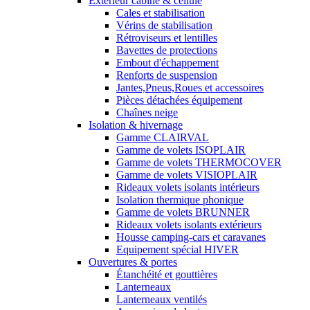
Exterieur cabine & cellule
Cales et stabilisation
Vérins de stabilisation
Rétroviseurs et lentilles
Bavettes de protections
Embout d'échappement
Renforts de suspension
Jantes,Pneus,Roues et accessoires
Pièces détachées équipement
Chaînes neige
Isolation & hivernage
Gamme CLAIRVAL
Gamme de volets ISOPLAIR
Gamme de volets THERMOCOVER
Gamme de volets VISIOPLAIR
Rideaux volets isolants intérieurs
Isolation thermique phonique
Gamme de volets BRUNNER
Rideaux volets isolants extérieurs
Housse camping-cars et caravanes
Equipement spécial HIVER
Ouvertures & portes
Étanchéité et gouttières
Lanterneaux
Lanterneaux ventilés