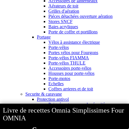
Accessoires de lanterneaux
Aérateurs de toit
Grilles d'aération
Piéces détachées ouverture aération
Stores SNCF
Baies acryliques
Porte de coffre et portillons
Portage
Vélos à assistance électrique
Porte-vélos
Portes vélos pour Fourgons
Porte-vélos FIAMMA
Porte-vélos THULE
Accessoires porte-vélos
Housses pour porte-vélos
Porte-motos
Echelles
Coffres arrieres et de toit
Securite & caravane
Protection antivol
Poignées et serrures de sécurité
Livre de recettes Omnia Simplissimes Four
Serrures HEOSolution
Serrures FIAMMA
OMNIA
Serrures THULE
Serrures IMC Créations