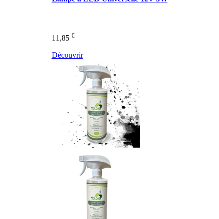
€
11,85
Découvrir