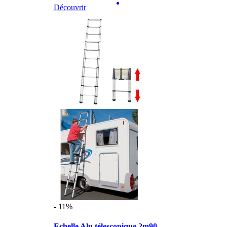
Découvrir
- 11%
Echelle Alu télescopique 2m90 ...