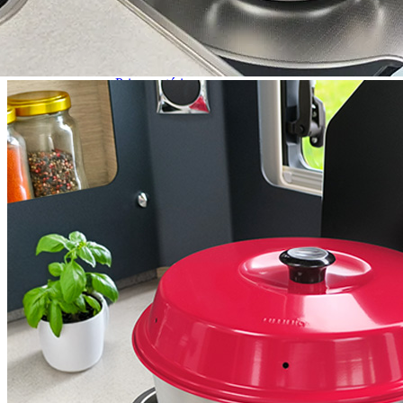
Prises intérieures 12V et 230V
Prises P17 et 230V
Prolongateurs et enrouleurs
Câbles électriques
Fusibles et cosses
Prises extérieures caravane
EQUIPEMENT INTERIEUR
EQUIPEMENT CABINE & CELLULE
Embases pivotantes
Equipement pour la cabine
Stores de cabine REMIfront
Volets isolants extérieurs
Volets isolants intérieurs
Volets isolants SOPLAIR Intermik
Pare-soleil VISIOPLAIR
SOLUTIONS de couchage
Pour la literie
Couchages lits tout fait
AMÉNAGEMENTS & RANGEMENTS
Isolation thermique et phonique
Tableau de bord
Tapis de cabine
Housses de sièges
Rideaux de porte et moustiquaires
Accessoires rideaux volets