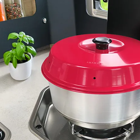
Panneaux solaires
Accessoires panneaux solaires
Batteries
Batteries Lithium
Batteries LIONTRON
Stations électriques portables
Accessoires batteries
Chargeurs de batteries
Nouveautés
Séparateurs de batteries
Déstockage
Gamme VICTRON ENERGY
Ventes Flash
Piles à combustible
Reconditionnés
Groupes Electrogènes
Nos Véhicules en concession
Convertisseurs 12V - 230V
Le Magasin
Transformateurs 230V - 12V
Concession & Véhicules
ECLAIRAGES
Nos véhicules Neufs
Ampoules et tubes fluo
Nos véhicules Occasions
Ampoules à LEDS
Le magasin
Eclairages intérieur
Eclairages extérieur
Eclairage portatif et piles
Feux de signalisation
Feux de signalisation arrière
ELECTRICITE
Avec prise USB
Prises allume-cigare 12V