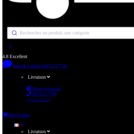
Rechercher un produit, une catégorie
4.8 Excellent
Aide & Contact
0972217738
Livraison
Nous contacter
0972217738
( appel non surtaxé )
Me connecter
Mon Panier
Livraison