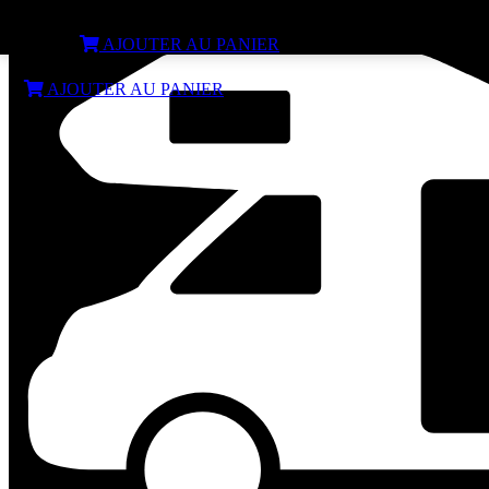
Four OMNIA Classic Maxi 3 L pour réchaud
€
49,90
AJOUTER AU PANIER
€
49,90
AJOUTER AU PANIER