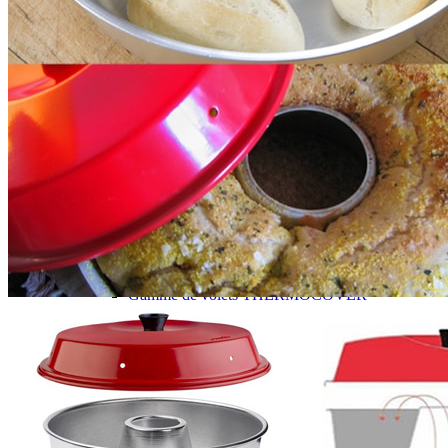
J'aime Camping-car Plus
VW collection
EQUIPEMENT EXTERIEUR
EXTERIEUR CABINE & CELLULE
Cales et stabilisation
Vérins de stabilisation
Rétroviseurs et lentilles
Bavettes de protections
Embout d'échappement
Renforts de suspension
Jantes,Pneus,Roues et accessoires
Pièces détachées équipement
Chaînes neige
ISOLATION & HIVERNAGE
Gamme CLAIRVAL
Gamme de volets ISOPLAIR
Gamme de volets THERMOCOVER
Gamme de volets VISIOPLAIR
Rideaux volets isolants intérieurs
Isolation thermique phonique
Gamme de volets BRUNNER
Rideaux volets isolants extérieurs
Housse camping-cars et caravanes
Equipement spécial HIVER
OUVERTURES & PORTES