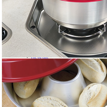
Gamme d'accessoires pliables
Solutions Rangement PURVARIO
Accessoires rangement cellule
Accessoires toilettes
Pied de table et accessoires
ART DE LA TABLE
Lot de Vaisselle Mélamine
Vaisselle Mélamine
Pour faire la vaisselle
Ménagères et couverts
Poêles et casseroles
Popotes
Four OMNIA
Thé ou café
Verres
Accessoires cuisine divers
Pour faire le ménage
Tapis anti dérapant et nappe
Poubelles
Accessoires rangement cuisine
LIBRAIRIE ET JEUX
Guides
Cartes
Jeux jouets
Animaux en camping-car