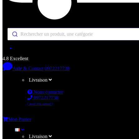
Rechercher un produit, une catégorie
4.8 Excellent
Aide & Contact
0972217738
Livraison
Nous contacter
0972217738
( appel non surtaxé )
Me connecter
Mon Panier
Livraison