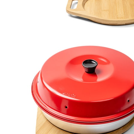
Panneaux solaires
Accessoires panneaux solaires
Batteries
Batteries Lithium
Batteries LIONTRON
Stations électriques portables
Accessoires batteries
Chargeurs de batteries
Nouveautés
Séparateurs de batteries
Déstockage
Gamme VICTRON ENERGY
Ventes Flash
Piles à combustible
Reconditionnés
Groupes Electrogènes
Nos Véhicules en concession
Convertisseurs 12V - 230V
Le Magasin
Transformateurs 230V - 12V
Concession & Véhicules
ECLAIRAGES
Nos véhicules Neufs
Ampoules et tubes fluo
Nos véhicules Occasions
Ampoules à LEDS
Le magasin
Eclairages intérieur
Eclairages extérieur
Eclairage portatif et piles
Feux de signalisation
Feux de signalisation arrière
ELECTRICITE
Avec prise USB
Prises allume-cigare 12V