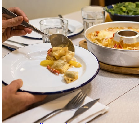
J'aime Camping-car Plus
VW collection
EQUIPEMENT EXTERIEUR
EXTERIEUR CABINE & CELLULE
Cales et stabilisation
Vérins de stabilisation
Rétroviseurs et lentilles
Bavettes de protections
Embout d'échappement
Renforts de suspension
Jantes,Pneus,Roues et accessoires
Pièces détachées équipement
Chaînes neige
ISOLATION & HIVERNAGE
Gamme CLAIRVAL
Gamme de volets ISOPLAIR
Gamme de volets THERMOCOVER
Gamme de volets VISIOPLAIR
Rideaux volets isolants intérieurs
Isolation thermique phonique
Gamme de volets BRUNNER
Rideaux volets isolants extérieurs
Housse camping-cars et caravanes
Equipement spécial HIVER
OUVERTURES & PORTES