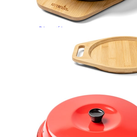
Prises intérieures 12V et 230V
Prises P17 et 230V
Prolongateurs et enrouleurs
Câbles électriques
Fusibles et cosses
Prises extérieures caravane
EQUIPEMENT INTERIEUR
EQUIPEMENT CABINE & CELLULE
Embases pivotantes
Equipement pour la cabine
Stores de cabine REMIfront
Volets isolants extérieurs
Volets isolants intérieurs
Volets isolants SOPLAIR Intermik
Pare-soleil VISIOPLAIR
SOLUTIONS de couchage
Pour la literie
Couchages lits tout fait
AMÉNAGEMENTS & RANGEMENTS
Isolation thermique et phonique
Tableau de bord
Tapis de cabine
Housses de sièges
Rideaux de porte et moustiquaires
Accessoires rideaux volets