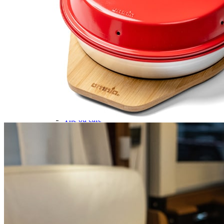
Gamme d'accessoires pliables
Solutions Rangement PURVARIO
Accessoires rangement cellule
Accessoires toilettes
Pied de table et accessoires
ART DE LA TABLE
Lot de Vaisselle Mélamine
Vaisselle Mélamine
Pour faire la vaisselle
Ménagères et couverts
Poêles et casseroles
Popotes
Four OMNIA
Thé ou café
Verres
Accessoires cuisine divers
Pour faire le ménage
Tapis anti dérapant et nappe
Poubelles
Accessoires rangement cuisine
LIBRAIRIE ET JEUX
Guides
Cartes
Jeux jouets
Animaux en camping-car