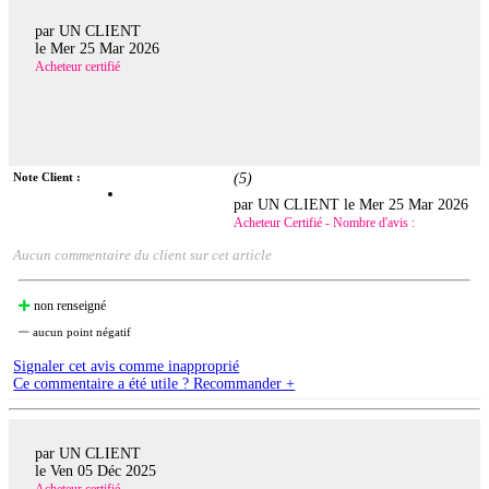
par UN CLIENT
le
Mer 25 Mar 2026
Acheteur certifié
Note Client :
(
5
)
par UN CLIENT le
Mer 25 Mar 2026
Acheteur Certifié - Nombre d'avis :
Aucun commentaire du client sur cet article
non renseigné
aucun point négatif
Signaler cet avis comme inapproprié
Ce commentaire a été utile ? Recommander +
par UN CLIENT
le
Ven 05 Déc 2025
Acheteur certifié