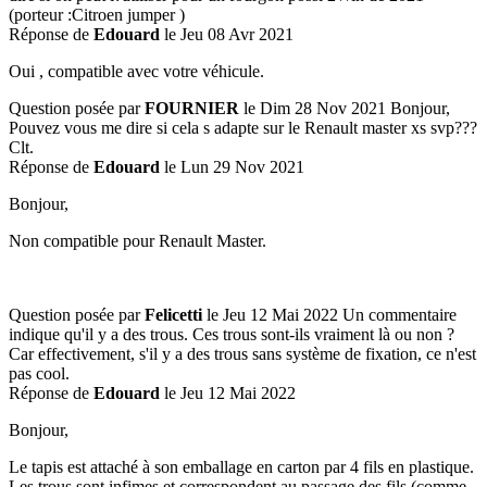
(porteur :Citroen jumper )
Réponse de
Edouard
le Jeu 08 Avr 2021
Oui , compatible avec votre véhicule.
Question posée par
FOURNIER
le Dim 28 Nov 2021
Bonjour,
Pouvez vous me dire si cela s adapte sur le Renault master xs svp???
Clt.
Réponse de
Edouard
le Lun 29 Nov 2021
Bonjour,
Non compatible pour Renault Master.
Question posée par
Felicetti
le Jeu 12 Mai 2022
Un commentaire
indique qu'il y a des trous. Ces trous sont-ils vraiment là ou non ?
Car effectivement, s'il y a des trous sans système de fixation, ce n'est
pas cool.
Réponse de
Edouard
le Jeu 12 Mai 2022
Bonjour,
Le tapis est attaché à son emballage en carton par 4 fils en plastique.
Les trous sont infimes et correspondent au passage des fils (comme