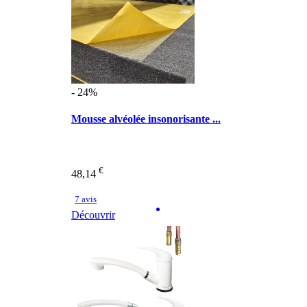
- 24%
Mousse alvéolée insonorisante ...
€
48,14
7 avis
Découvrir