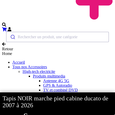
Rechercher un produit, une catégorie
Retour
Home
Accueil
Tous nos Accessoires
High-tech electricite
Produits multimedia
Antenne 4G 5G
GPS & Autoradio
TV et combiné DVD
Support TV
Tapis NOIR marche pied cabine ducato de
Cables et Splitter HDMI
Antennes satellites et accessoires
2007 à 2026
Démodulateurs TNT
Pointeurs antennes satellites