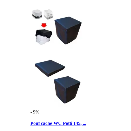
- 9%
Pouf cache-WC Potti 145, ...