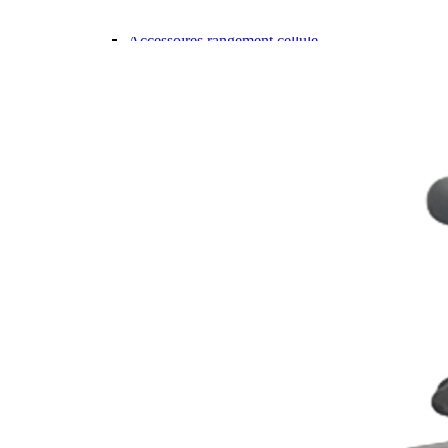
Gamme d'accessoires pliables
Solutions Rangement PURVARIO
Accessoires rangement cellule
Accessoires toilettes
Pied de table et accessoires
ART DE LA TABLE
Lot de Vaisselle Mélamine
Vaisselle Mélamine
Pour faire la vaisselle
Ménagères et couverts
Poêles et casseroles
Popotes
Four OMNIA
Thé ou café
Verres
Accessoires cuisine divers
Pour faire le ménage
Tapis anti dérapant et nappe
Poubelles
Accessoires rangement cuisine
LIBRAIRIE ET JEUX
Guides
Cartes
Jeux jouets
Animaux en camping-car