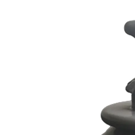
Panneaux solaires
Accessoires panneaux solaires
Batteries
Batteries Lithium
Batteries LIONTRON
Stations électriques portables
Accessoires batteries
Chargeurs de batteries
Nouveautés
Séparateurs de batteries
Déstockage
Gamme VICTRON ENERGY
Ventes Flash
Piles à combustible
Reconditionnés
Groupes Electrogènes
Nos Véhicules en concession
Convertisseurs 12V - 230V
Le Magasin
Transformateurs 230V - 12V
Concession & Véhicules
ECLAIRAGES
Nos véhicules Neufs
Ampoules et tubes fluo
Nos véhicules Occasions
Ampoules à LEDS
Le magasin
Eclairages intérieur
Eclairages extérieur
Eclairage portatif et piles
Feux de signalisation
Feux de signalisation arrière
ELECTRICITE
Avec prise USB
Prises allume-cigare 12V