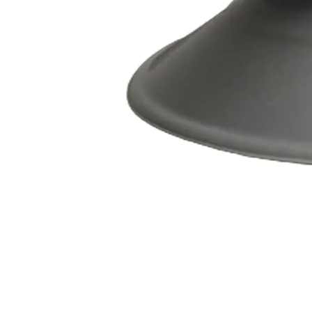
Prises intérieures 12V et 230V
Prises P17 et 230V
Prolongateurs et enrouleurs
Câbles électriques
Fusibles et cosses
Prises extérieures caravane
EQUIPEMENT INTERIEUR
EQUIPEMENT CABINE & CELLULE
Embases pivotantes
Equipement pour la cabine
Stores de cabine REMIfront
Volets isolants extérieurs
Volets isolants intérieurs
Volets isolants SOPLAIR Intermik
Pare-soleil VISIOPLAIR
SOLUTIONS de couchage
Pour la literie
Couchages lits tout fait
AMÉNAGEMENTS & RANGEMENTS
Isolation thermique et phonique
Tableau de bord
Tapis de cabine
Housses de sièges
Rideaux de porte et moustiquaires
Accessoires rideaux volets