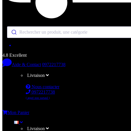
Rechercher un produit, une catégorie
4.8 Excellent
Aide & Contact
0972217738
Livraison
Nous contacter
0972217738
( appel non surtaxé )
Me connecter
Mon Panier
Livraison