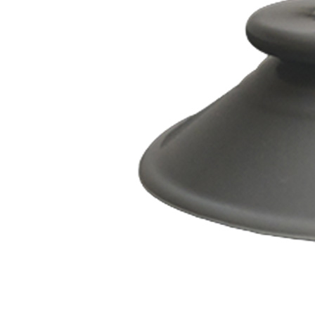
J'aime Camping-car Plus
VW collection
EQUIPEMENT EXTERIEUR
EXTERIEUR CABINE & CELLULE
Cales et stabilisation
Vérins de stabilisation
Rétroviseurs et lentilles
Bavettes de protections
Embout d'échappement
Renforts de suspension
Jantes,Pneus,Roues et accessoires
Pièces détachées équipement
Chaînes neige
ISOLATION & HIVERNAGE
Gamme CLAIRVAL
Gamme de volets ISOPLAIR
Gamme de volets THERMOCOVER
Gamme de volets VISIOPLAIR
Rideaux volets isolants intérieurs
Isolation thermique phonique
Gamme de volets BRUNNER
Rideaux volets isolants extérieurs
Housse camping-cars et caravanes
Equipement spécial HIVER
OUVERTURES & PORTES