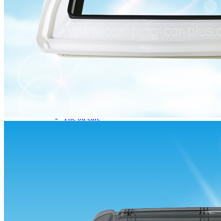
Gamme d'accessoires pliables
Solutions Rangement PURVARIO
Accessoires rangement cellule
Accessoires toilettes
Pied de table et accessoires
ART DE LA TABLE
Lot de Vaisselle Mélamine
Vaisselle Mélamine
Pour faire la vaisselle
Ménagères et couverts
Poêles et casseroles
Popotes
Four OMNIA
Thé ou café
Verres
Accessoires cuisine divers
Pour faire le ménage
Tapis anti dérapant et nappe
Poubelles
Accessoires rangement cuisine
LIBRAIRIE ET JEUX
Guides
Cartes
Jeux jouets
Animaux en camping-car