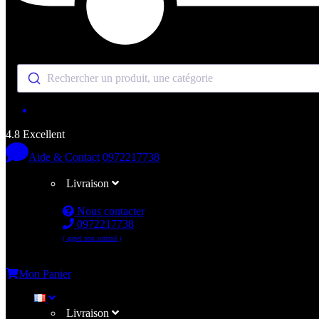
Rechercher un produit, une catégorie
4.8 Excellent
Aide & Contact
0972217738
Livraison
Nous contacter
0972217738
( appel non surtaxé )
Me connecter
Mon Panier
Livraison