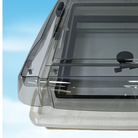
J'aime Camping-car Plus
VW collection
EQUIPEMENT EXTERIEUR
EXTERIEUR CABINE & CELLULE
Cales et stabilisation
Vérins de stabilisation
Rétroviseurs et lentilles
Bavettes de protections
Embout d'échappement
Renforts de suspension
Jantes,Pneus,Roues et accessoires
Pièces détachées équipement
Chaînes neige
ISOLATION & HIVERNAGE
Gamme CLAIRVAL
Gamme de volets ISOPLAIR
Gamme de volets THERMOCOVER
Gamme de volets VISIOPLAIR
Rideaux volets isolants intérieurs
Isolation thermique phonique
Gamme de volets BRUNNER
Rideaux volets isolants extérieurs
Housse camping-cars et caravanes
Equipement spécial HIVER
OUVERTURES & PORTES