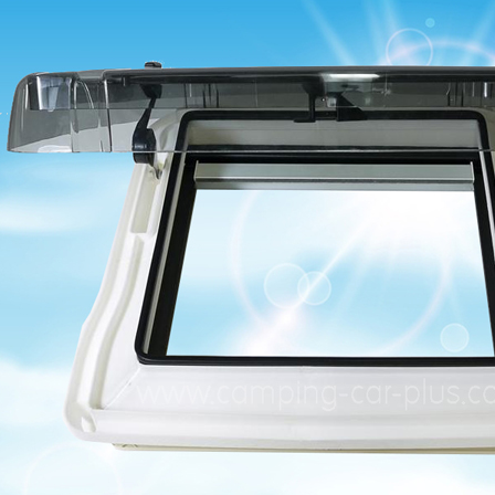
Panneaux solaires
Accessoires panneaux solaires
Batteries
Batteries Lithium
Batteries LIONTRON
Stations électriques portables
Accessoires batteries
Chargeurs de batteries
Nouveautés
Séparateurs de batteries
Déstockage
Gamme VICTRON ENERGY
Ventes Flash
Piles à combustible
Reconditionnés
Groupes Electrogènes
Nos Véhicules en concession
Convertisseurs 12V - 230V
Le Magasin
Transformateurs 230V - 12V
Concession & Véhicules
ECLAIRAGES
Nos véhicules Neufs
Ampoules et tubes fluo
Nos véhicules Occasions
Ampoules à LEDS
Le magasin
Eclairages intérieur
Eclairages extérieur
Eclairage portatif et piles
Feux de signalisation
Feux de signalisation arrière
ELECTRICITE
Avec prise USB
Prises allume-cigare 12V