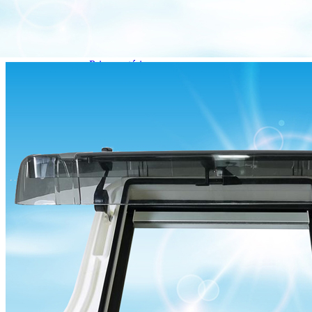
Prises intérieures 12V et 230V
Prises P17 et 230V
Prolongateurs et enrouleurs
Câbles électriques
Fusibles et cosses
Prises extérieures caravane
EQUIPEMENT INTERIEUR
EQUIPEMENT CABINE & CELLULE
Embases pivotantes
Equipement pour la cabine
Stores de cabine REMIfront
Volets isolants extérieurs
Volets isolants intérieurs
Volets isolants SOPLAIR Intermik
Pare-soleil VISIOPLAIR
SOLUTIONS de couchage
Pour la literie
Couchages lits tout fait
AMÉNAGEMENTS & RANGEMENTS
Isolation thermique et phonique
Tableau de bord
Tapis de cabine
Housses de sièges
Rideaux de porte et moustiquaires
Accessoires rideaux volets