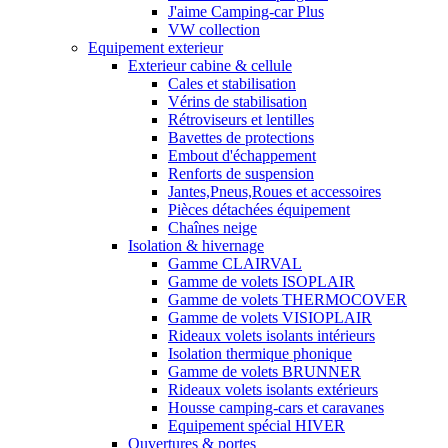
J'aime Camping-car Plus
VW collection
Equipement exterieur
Exterieur cabine & cellule
Cales et stabilisation
Vérins de stabilisation
Rétroviseurs et lentilles
Bavettes de protections
Embout d'échappement
Renforts de suspension
Jantes,Pneus,Roues et accessoires
Pièces détachées équipement
Chaînes neige
Isolation & hivernage
Gamme CLAIRVAL
Gamme de volets ISOPLAIR
Gamme de volets THERMOCOVER
Gamme de volets VISIOPLAIR
Rideaux volets isolants intérieurs
Isolation thermique phonique
Gamme de volets BRUNNER
Rideaux volets isolants extérieurs
Housse camping-cars et caravanes
Equipement spécial HIVER
Ouvertures & portes