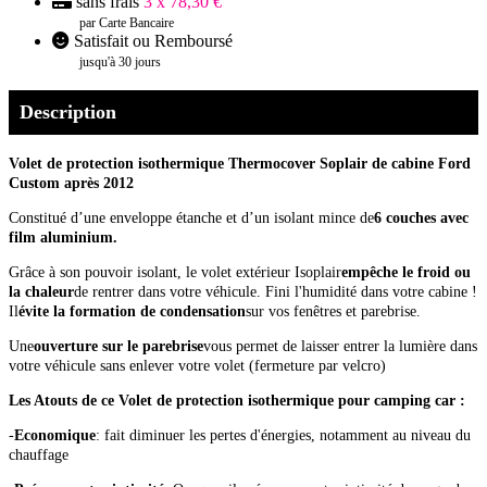
sans frais
3 x 78,30 €
par Carte Bancaire
Satisfait ou Remboursé
jusqu'à 30 jours
Description
Volet de protection isothermique Thermocover Soplair de cabine Ford
Custom après 2012
Constitué d’une enveloppe étanche et d’un isolant mince de
6 couches avec
film aluminium.
Grâce à son pouvoir isolant, le volet extérieur Isoplair
empêche le froid ou
la chaleur
de rentrer dans votre véhicule. Fini l'humidité dans votre cabine !
Il
évite la formation de condensation
sur vos fenêtres et parebrise.
Une
ouverture sur le parebrise
vous permet de laisser entrer la lumière dans
votre véhicule sans enlever votre volet (fermeture par velcro)
Les Atouts de ce Volet de protection isothermique pour camping car :
-
Economique
: fait diminuer les pertes d'énergies, notamment au niveau du
chauffage