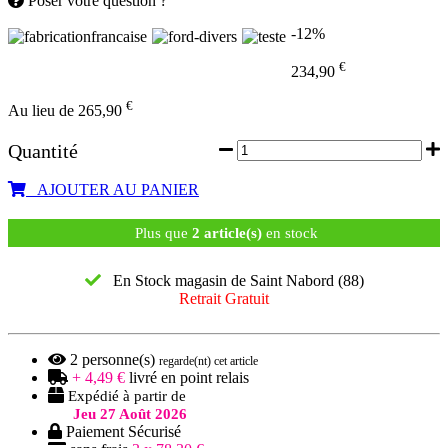
Poser votre question ?
-12%
€
234,90
€
Au lieu de 265,90
Quantité
AJOUTER AU PANIER
Plus que
2 article(s)
en stock
En Stock magasin de Saint Nabord (88)
Retrait Gratuit
2
personne(s)
regarde(nt) cet article
+ 4,49 €
livré en point relais
Expédié à partir de
Jeu 27 Août 2026
Paiement Sécurisé