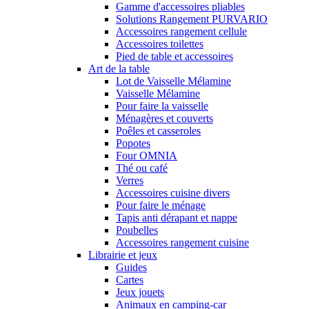
Gamme d'accessoires pliables
Solutions Rangement PURVARIO
Accessoires rangement cellule
Accessoires toilettes
Pied de table et accessoires
Art de la table
Lot de Vaisselle Mélamine
Vaisselle Mélamine
Pour faire la vaisselle
Ménagères et couverts
Poêles et casseroles
Popotes
Four OMNIA
Thé ou café
Verres
Accessoires cuisine divers
Pour faire le ménage
Tapis anti dérapant et nappe
Poubelles
Accessoires rangement cuisine
Librairie et jeux
Guides
Cartes
Jeux jouets
Animaux en camping-car