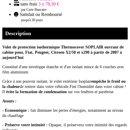
sans frais
3 x 78,30 €
par Carte Bancaire
Satisfait ou Remboursé
jusqu'à 30 jours
Description
Volet de protection isothermique Thermocover SOPLAIR ouvrant de
cabine pour, Fiat, Peugeot, Citroen X2/50 et x290 à partir de 2007 à
aujourd'hui
Constitué d'une enveloppe étanche et d'un isolant mince de 6 couches avec
film aluminium.
Grâce à son pouvoir isolant, le volet extérieur Isoplair
empêche le froid ou
la chaleur
de rentrer dans votre véhicule.Fini l'humidité dans votre cabine !
Il
évite la formation de condensation
sur vos fenêtres et parebrise.
Atouts :
- Economique :
fait diminuer les pertes d'énergies, notamment au niveau
du chauffage
- Préserve votre intimité :
Opaque, il préservera votre intimité des regards