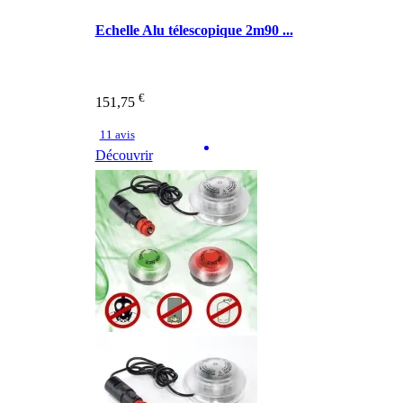
Echelle Alu télescopique 2m90 ...
€
151,75
11 avis
Découvrir