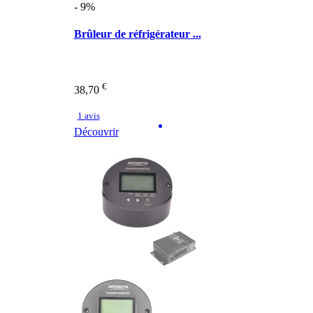
- 9%
Brûleur de réfrigérateur ...
€
38,70
1 avis
Découvrir