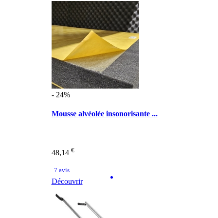
- 24%
Mousse alvéolée insonorisante ...
€
48,14
7 avis
Découvrir