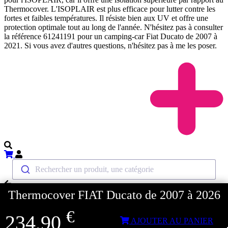
Thermocover. L'ISOPLAIR est plus efficace pour lutter contre les
fortes et faibles températures. Il résiste bien aux UV et offre une
protection optimale tout au long de l'année. N'hésitez pas à consulter
la référence 61241191 pour un camping-car Fiat Ducato de 2007 à
2021. Si vous avez d'autres questions, n'hésitez pas à me les poser.
Rechercher un produit, une catégorie
Thermocover FIAT Ducato de 2007 à 2026
Retour
Home
€
234,90
Accueil
AJOUTER AU PANIER