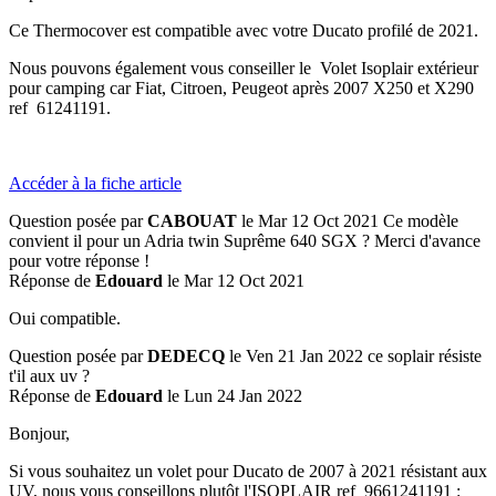
Ce Thermocover est compatible avec votre Ducato profilé de 2021.
Nous pouvons également vous conseiller le Volet Isoplair extérieur
pour camping car Fiat, Citroen, Peugeot après 2007 X250 et X290
ref 61241191.
Accéder à la fiche article
Question posée par
CABOUAT
le Mar 12 Oct 2021
Ce modèle
convient il pour un Adria twin Suprême 640 SGX ? Merci d'avance
pour votre réponse !
Réponse de
Edouard
le Mar 12 Oct 2021
Oui compatible.
Question posée par
DEDECQ
le Ven 21 Jan 2022
ce soplair résiste
t'il aux uv ?
Réponse de
Edouard
le Lun 24 Jan 2022
Bonjour,
Si vous souhaitez un volet pour Ducato de 2007 à 2021 résistant aux
UV, nous vous conseillons plutôt l'ISOPLAIR ref 9661241191 :