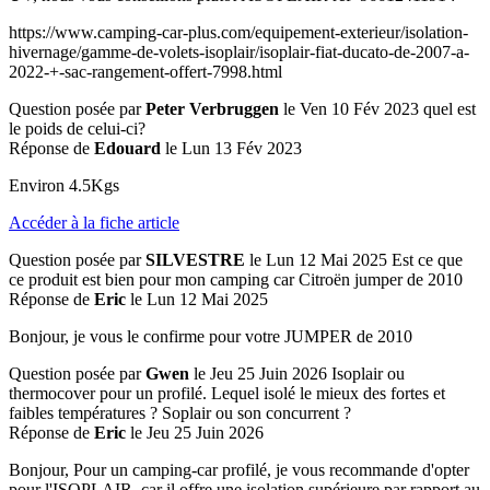
https://www.camping-car-plus.com/equipement-exterieur/isolation-
hivernage/gamme-de-volets-isoplair/isoplair-fiat-ducato-de-2007-a-
2022-+-sac-rangement-offert-7998.html
Question posée par
Peter Verbruggen
le Ven 10 Fév 2023
quel est
le poids de celui-ci?
Réponse de
Edouard
le Lun 13 Fév 2023
Environ 4.5Kgs
Accéder à la fiche article
Question posée par
SILVESTRE
le Lun 12 Mai 2025
Est ce que
ce produit est bien pour mon camping car Citroën jumper de 2010
Réponse de
Eric
le Lun 12 Mai 2025
Bonjour, je vous le confirme pour votre JUMPER de 2010
Question posée par
Gwen
le Jeu 25 Juin 2026
Isoplair ou
thermocover pour un profilé. Lequel isolé le mieux des fortes et
faibles températures ? Soplair ou son concurrent ?
Réponse de
Eric
le Jeu 25 Juin 2026
Bonjour, Pour un camping-car profilé, je vous recommande d'opter
pour l'ISOPLAIR, car il offre une isolation supérieure par rapport au