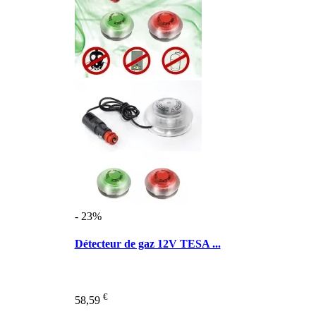
- 23%
Détecteur de gaz 12V TESA ...
€
58,59