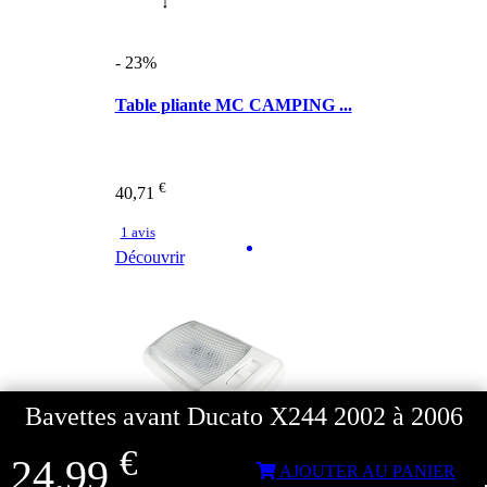
- 23%
Table pliante MC CAMPING ...
€
40,71
1 avis
Découvrir
Bavettes avant Ducato X244 2002 à 2006
€
24,99
AJOUTER AU PANIER