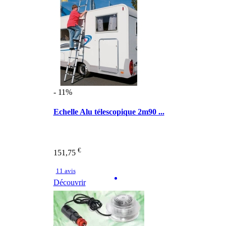
- 11%
Echelle Alu télescopique 2m90 ...
€
151,75
11 avis
Découvrir