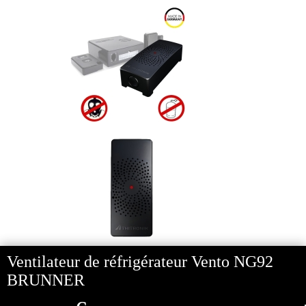
- 8%
Ventilateur de réfrigérateur Vento NG92
BRUNNER
Détecteur de gaz Radio 868 ...