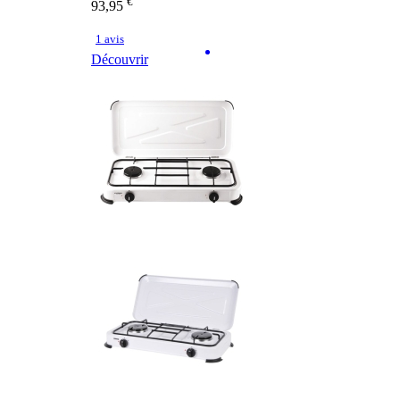
€
93,95
1 avis
Découvrir