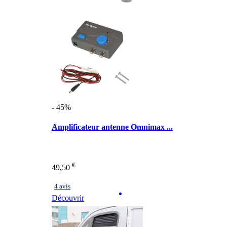
- 45%
Amplificateur antenne Omnimax ...
€
49,50
4 avis
Découvrir