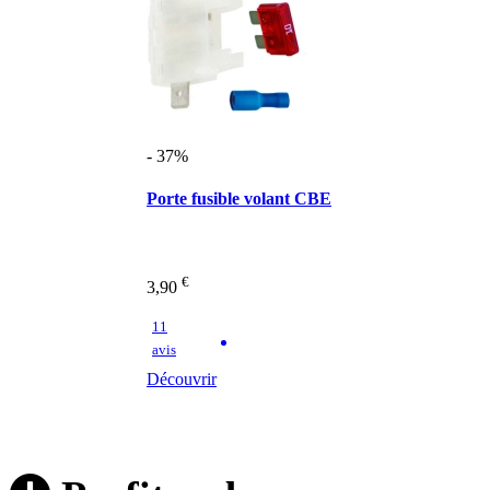
- 37%
Porte fusible volant CBE
€
3,90
11
avis
Découvrir