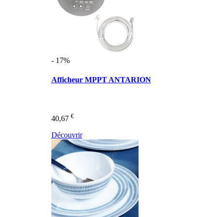
- 17%
Afficheur MPPT ANTARION
€
40,67
Découvrir