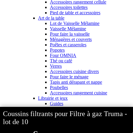
Accessoires rangement cellule
Accessoires toilettes
Pied de table et accessoires
Art de la table
Lot de Vaisselle Mélamine
Vaisselle Mélamine
Pour faire la vaisselle
Ménagères et couverts
Poêles et casseroles
Popotes
Four OMNIA
Thé ou café
Verres
Accessoires cuisine divers
Pour faire le ménage
Tapis anti dérapant et nappe
Poubelles
Accessoires rangement cuisine
Librairie et jeux
Guides
Cartes
Coussins filtrants pour Filtre à gaz Truma -
Jeux jouets
Animaux en camping-car
lot de 10
J'aime Camping-car Plus
VW collection