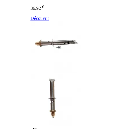
€
36,92
Découvrir