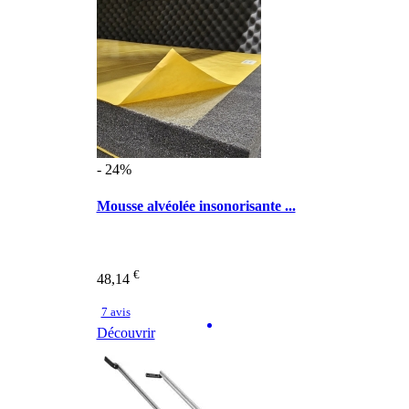
- 24%
Mousse alvéolée insonorisante ...
€
48,14
7 avis
Découvrir