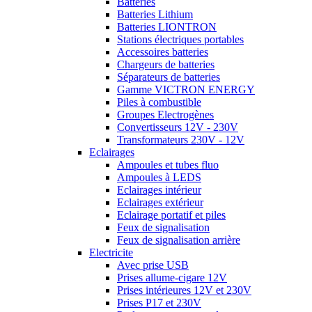
Batteries
Batteries Lithium
Batteries LIONTRON
Stations électriques portables
Accessoires batteries
Chargeurs de batteries
Séparateurs de batteries
Gamme VICTRON ENERGY
Piles à combustible
Groupes Electrogènes
Convertisseurs 12V - 230V
Transformateurs 230V - 12V
Eclairages
Ampoules et tubes fluo
Ampoules à LEDS
Eclairages intérieur
Eclairages extérieur
Eclairage portatif et piles
Feux de signalisation
Feux de signalisation arrière
Electricite
Avec prise USB
Prises allume-cigare 12V
Prises intérieures 12V et 230V
Prises P17 et 230V