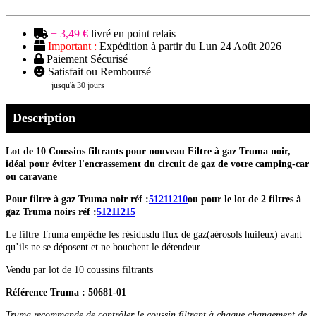
+ 3,49 €
livré en point relais
Important :
Expédition à partir du Lun 24 Août 2026
Paiement Sécurisé
Satisfait ou Remboursé
jusqu'à 30 jours
Description
Lot de 10 Coussins filtrants pour nouveau Filtre à gaz Truma noir,
idéal pour éviter l'encrassement du circuit de gaz de votre camping-car
ou caravane
Pour filtre à gaz Truma noir réf :
51211210
ou pour le lot de 2 filtres à
gaz Truma noirs réf :
51211215
Le filtre Truma empêche les résidusdu flux de gaz(aérosols huileux) avant
qu’ils ne se déposent et ne bouchent le détendeur
Vendu par lot de 10 coussins filtrants
Référence Truma : 50681-01
Truma recommande de contrôler le coussin filtrant à chaque changement de