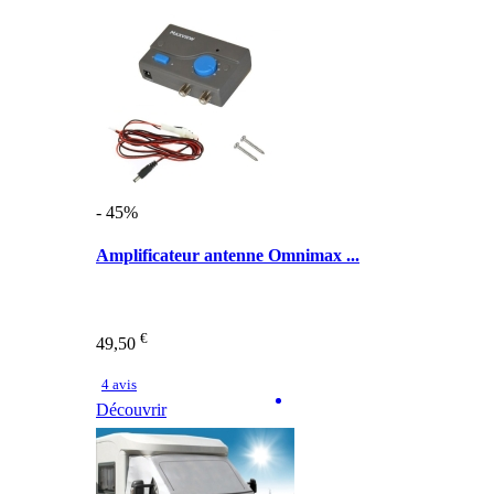
- 45%
Amplificateur antenne Omnimax ...
€
49,50
4 avis
Découvrir