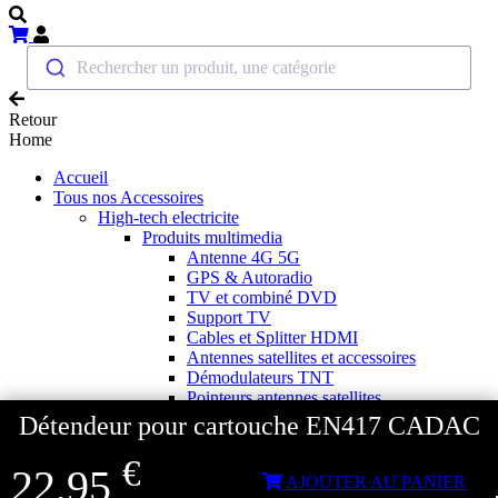
Rechercher un produit, une catégorie
Retour
Home
Accueil
Tous nos Accessoires
High-tech electricite
Produits multimedia
Antenne 4G 5G
GPS & Autoradio
TV et combiné DVD
Support TV
Cables et Splitter HDMI
Antennes satellites et accessoires
Démodulateurs TNT
Pointeurs antennes satellites
Antennes hertziennes
Détendeur pour cartouche EN417 CADAC
Mât d'antenne et accessoires
Caméras de recul
€
22,95
Accessoires audio & vidéo
AJOUTER AU PANIER
Source d'energie