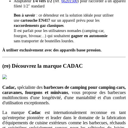
Adaptateur
1/4 vers 1/2
(réf.
66201500
) pour raccorder à un appareil
fileté 1/2" standard
Bon à savoir
: ce détendeur est la solution idéale pour utiliser
une
cartouche EN417
sur un appareil prévu pour les
raccordements gaz classiques
.
Il est parfait pour les utilisateurs nomades (camping-car,
fourgon, bivouac...) qui souhaitent
gagner en autonomie
sans transporter de bouteilles lourdes.
À utiliser exclusivement avec des appareils basse pression.
(re) Découvrez la marque CADAC
Cadac,
spécialiste des
barbecues de camping
pour camping-cars,
caravanes, fourgons et minivans
, vous propose des barbecues
multifonctions d'une longétivité, d'une maniabilité et d'un confort
d'utilisation exceptionnels.
La marque
Cadac
est internationalement reconnue en tant
qu'entreprise pionnière et leader dans le domaine de la fabrication
d'équipements de cuisine extérieurs comme les barbecues, réchauds
et cuisinières spécialement conçus pour les véhicules de loisirs.