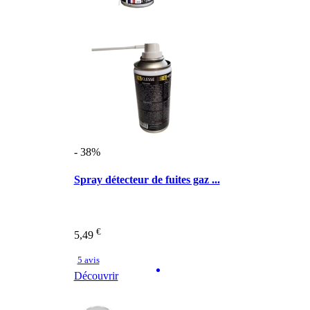
- 38%
Spray détecteur de fuites gaz ...
€
5,49
5 avis
Découvrir