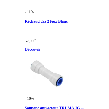
- 11%
Réchaud gaz 2 feux Blanc
€
57,99
Découvrir
- 10%
Soupape anti-retour TRUMA JG ...