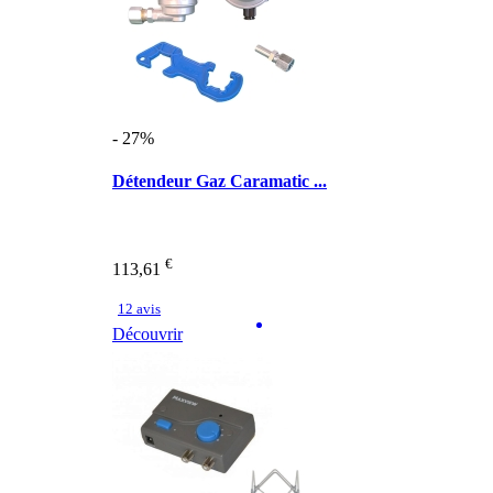
- 27%
Détendeur Gaz Caramatic ...
€
113,61
12 avis
Découvrir