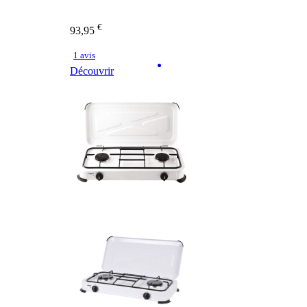
€
93,95
1 avis
Découvrir