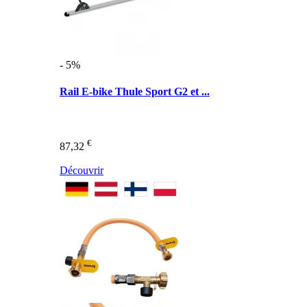
- 5%
Rail E-bike Thule Sport G2 et ...
€
87,32
Découvrir