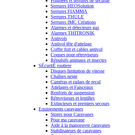
Poignées et serrures de sécurité
Serrures HEOSolution
Serrures FIAMMA
Serrures THULE
Serrures IMC Créations
Alarmes et détecteurs gaz
Alarmes THITRONIK
Antivols
Antivol tête d'attelage
Coffre fort et cables antivol
Coques pour rétroviseurs
Répulsifs animaux et insectes
SÉcuritÉ routiere
Disques limitation de vitesse
Chaînes neige
Caméras et radars de recul
Attelages et Faisceaux
Renforts de suspension
Rétroviseurs et lentilles
Extincteurs et premiers secours
Equipements caravanes
Stores pour Caravanes
Pour ma caravane
Aide à la manoeuvre caravanes
Stabilisateurs de caravanes