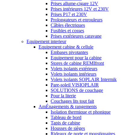
Prises allume-cigare 12V
Prises intérieures 12V et 230V
Prises P17 et 230V
Prolongateurs et enrouleurs
Câbles électriques
Fusibles et cosses
Prises extérieures caravane
Equipement interieur
Equipement cabine & cellule
Embases pivotantes
Equipement pour la cabine
Stores de cabine REMIfront
Volets isolants extérieurs
Volets isolants intérieurs
Volets isolants SOPLAIR Intermik
Pare-soleil VISIOPLAIR
SOLUTIONS de couchage
Pour la literie
Couchages lits tout fait
AmÉnagements & rangements
Isolation thermique et phonique
Tableau de bord
Tapis de cabine
Housses de sièges
Rideaux de porte et moustiquaires