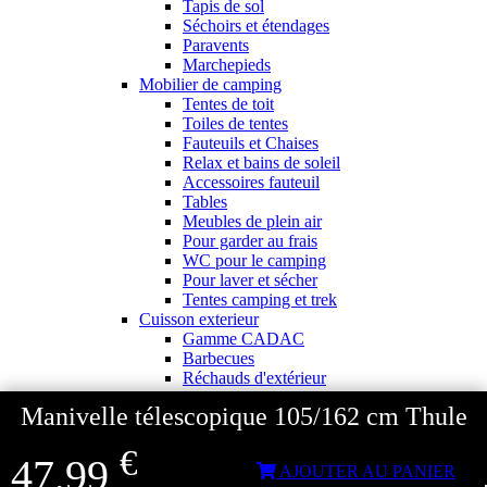
Tapis de sol
Séchoirs et étendages
Paravents
Marchepieds
Mobilier de camping
Tentes de toit
Toiles de tentes
Fauteuils et Chaises
Relax et bains de soleil
Accessoires fauteuil
Tables
Meubles de plein air
Pour garder au frais
WC pour le camping
Pour laver et sécher
Tentes camping et trek
Cuisson exterieur
Gamme CADAC
Barbecues
Réchauds d'extérieur
Chaud - froid gaz
Manivelle télescopique 105/162 cm Thule
Cuisson
Barbecues
€
Réchauds plein air
47,99
AJOUTER AU PANIER
Réchauds encastrables