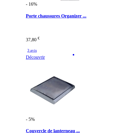
- 16%
Porte chaussures Organizer ...
€
37,80
3 avis
Découvrir
- 5%
Couvercle de lanterneau ...