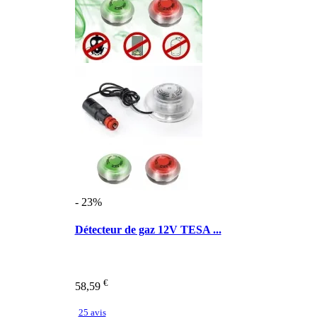
- 23%
Détecteur de gaz 12V TESA ...
€
58,59
25 avis