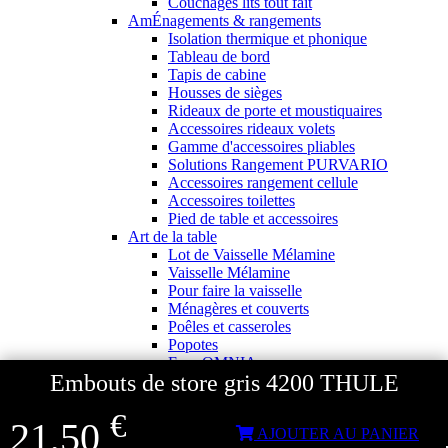
Couchages lits tout fait
AmÉnagements & rangements
Isolation thermique et phonique
Tableau de bord
Tapis de cabine
Housses de sièges
Rideaux de porte et moustiquaires
Accessoires rideaux volets
Gamme d'accessoires pliables
Solutions Rangement PURVARIO
Accessoires rangement cellule
Accessoires toilettes
Pied de table et accessoires
Art de la table
Lot de Vaisselle Mélamine
Vaisselle Mélamine
Pour faire la vaisselle
Ménagères et couverts
Poêles et casseroles
Popotes
Four OMNIA
Embouts de store gris 4200 THULE
Thé ou café
Verres
€
Accessoires cuisine divers
21,50
AJOUTER AU PANIER
Pour faire le ménage