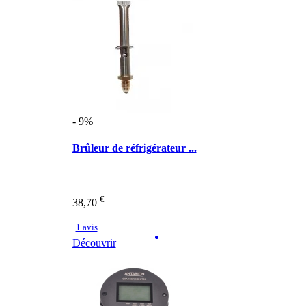
- 9%
Brûleur de réfrigérateur ...
€
38,70
1 avis
Découvrir