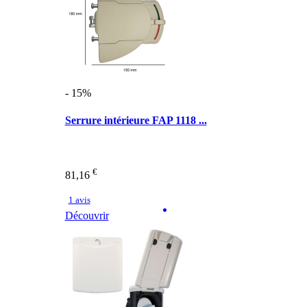
- 15%
Serrure intérieure FAP 1118 ...
€
81,16
1 avis
Découvrir