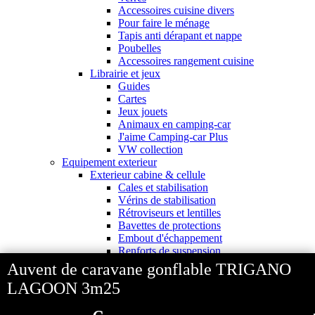
Accessoires cuisine divers
Pour faire le ménage
Tapis anti dérapant et nappe
Poubelles
Accessoires rangement cuisine
Librairie et jeux
Guides
Cartes
Jeux jouets
Animaux en camping-car
J'aime Camping-car Plus
VW collection
Equipement exterieur
Exterieur cabine & cellule
Cales et stabilisation
Vérins de stabilisation
Rétroviseurs et lentilles
Bavettes de protections
Embout d'échappement
Renforts de suspension
Jantes,Pneus,Roues et accessoires
Auvent de caravane gonflable TRIGANO
Pièces détachées équipement
LAGOON 3m25
Chaînes neige
Isolation & hivernage
Gamme CLAIRVAL