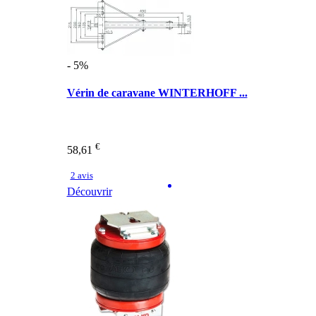
- 5%
Vérin de caravane WINTERHOFF ...
€
58,61
2 avis
Découvrir