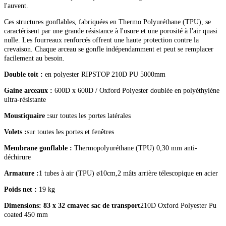
l'auvent.
Ces structures gonflables, fabriquées en Thermo Polyuréthane (TPU), se
caractérisent par une grande résistance à l'usure et une porosité à l'air quasi
nulle. Les fourreaux renforcés offrent une haute protection contre la
crevaison. Chaque arceau se gonfle indépendamment et peut se remplacer
facilement au besoin.
Double toit :
en polyester RIPSTOP 210D PU 5000mm
Gaine arceaux :
600D x 600D / Oxford Polyester doublée en polyéthylène
ultra-résistante
Moustiquaire :
sur toutes les portes latérales
Volets :
sur toutes les portes et fenêtres
Membrane gonflable :
Thermopolyuréthane (TPU) 0,30 mm anti-
déchirure
Armature :
1 tubes à air (TPU) ø10cm,2 mâts arrière télescopique en acier
Poids net :
19 kg
Dimensions: 83 x 32 cm
avec sac de transport
210D Oxford Polyester Pu
coated 450 mm