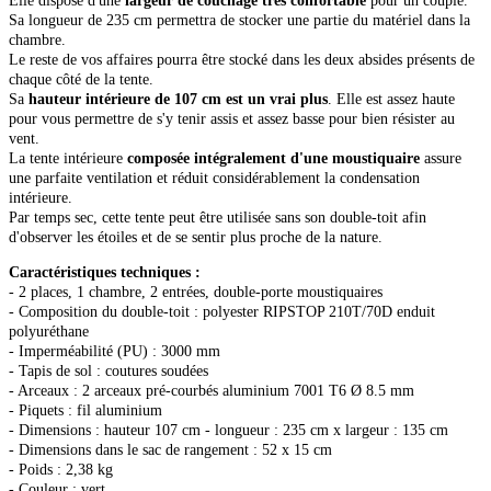
Elle dispose d'une
largeur de couchage très confortable
pour un couple.
Sa longueur de 235 cm permettra de stocker une partie du matériel dans la
chambre.
Le reste de vos affaires pourra être stocké dans les deux absides présents de
chaque côté de la tente.
Sa
hauteur intérieure de 107 cm est un vrai plus
. Elle est assez haute
pour vous permettre de s'y tenir assis et assez basse pour bien résister au
vent.
La tente intérieure
composée intégralement d'une moustiquaire
assure
une parfaite ventilation et réduit considérablement la condensation
intérieure.
Par temps sec, cette tente peut être utilisée sans son double-toit afin
d'observer les étoiles et de se sentir plus proche de la nature.
Caractéristiques techniques :
- 2 places, 1 chambre, 2 entrées, double-porte moustiquaires
- Composition du double-toit : polyester RIPSTOP 210T/70D enduit
polyuréthane
- Imperméabilité (PU) : 3000 mm
- Tapis de sol : coutures soudées
- Arceaux : 2 arceaux pré-courbés aluminium 7001 T6 Ø 8.5 mm
- Piquets : fil aluminium
- Dimensions : hauteur 107 cm - longueur : 235 cm x largeur : 135 cm
- Dimensions dans le sac de rangement : 52 x 15 cm
- Poids : 2,38 kg
- Couleur : vert