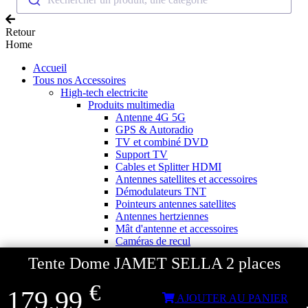
Retour
Home
Accueil
Tous nos Accessoires
High-tech electricite
Produits multimedia
Antenne 4G 5G
GPS & Autoradio
TV et combiné DVD
Support TV
Cables et Splitter HDMI
Antennes satellites et accessoires
Démodulateurs TNT
Pointeurs antennes satellites
Antennes hertziennes
Mât d'antenne et accessoires
Caméras de recul
Accessoires audio & vidéo
Tente Dome JAMET SELLA 2 places
Source d'energie
Panneaux solaires
€
Accessoires panneaux solaires
179,99
AJOUTER AU PANIER
Batteries