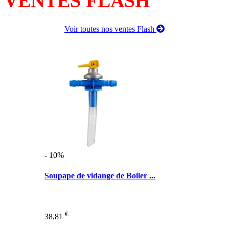
VENTES FLASH
Voir toutes nos ventes Flash
- 10%
Soupape de vidange de Boiler ...
€
38,81