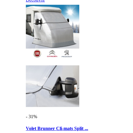
- 31%
Volet Brunner Cli-mats Split ...