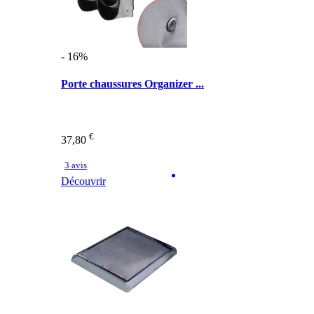
- 16%
Porte chaussures Organizer ...
€
37,80
3 avis
Découvrir