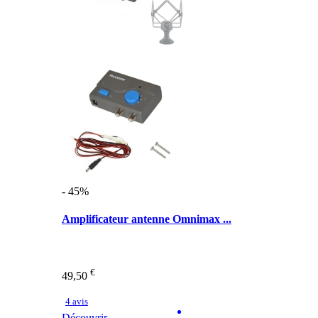
- 45%
Amplificateur antenne Omnimax ...
€
49,50
4 avis
Découvrir