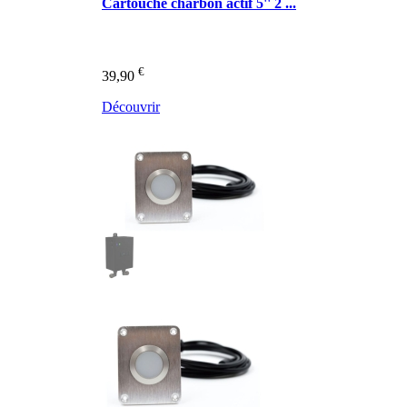
Cartouche charbon actif 5'' 2 ...
€
39,90
Découvrir