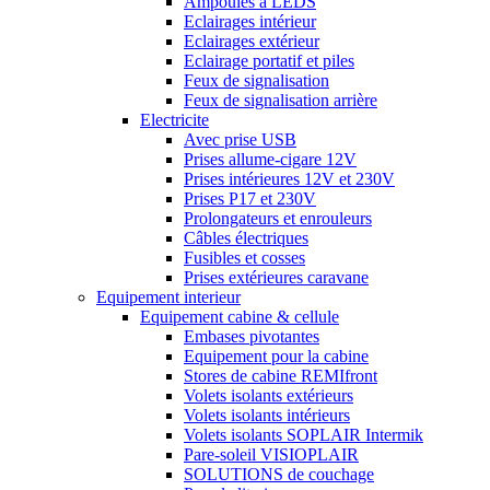
Ampoules à LEDS
Eclairages intérieur
Eclairages extérieur
Eclairage portatif et piles
Feux de signalisation
Feux de signalisation arrière
Electricite
Avec prise USB
Prises allume-cigare 12V
Prises intérieures 12V et 230V
Prises P17 et 230V
Prolongateurs et enrouleurs
Câbles électriques
Fusibles et cosses
Prises extérieures caravane
Equipement interieur
Equipement cabine & cellule
Embases pivotantes
Equipement pour la cabine
Stores de cabine REMIfront
Volets isolants extérieurs
Volets isolants intérieurs
Volets isolants SOPLAIR Intermik
Pare-soleil VISIOPLAIR
SOLUTIONS de couchage