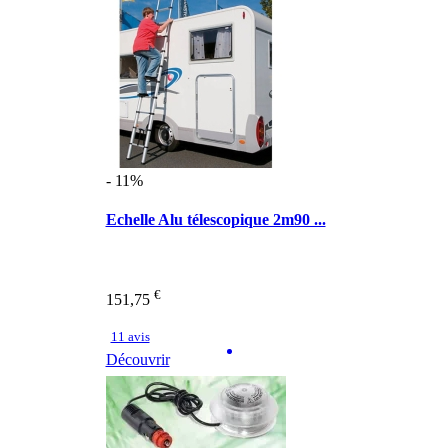
- 11%
Echelle Alu télescopique 2m90 ...
€
151,75
11 avis
Découvrir