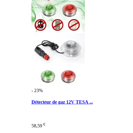
- 23%
Détecteur de gaz 12V TESA ...
€
58,59