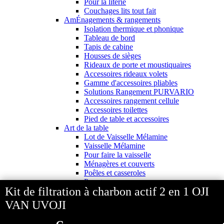
Pour la literie
Couchages lits tout fait
AmÉnagements & rangements
Isolation thermique et phonique
Tableau de bord
Tapis de cabine
Housses de sièges
Rideaux de porte et moustiquaires
Accessoires rideaux volets
Gamme d'accessoires pliables
Solutions Rangement PURVARIO
Accessoires rangement cellule
Accessoires toilettes
Pied de table et accessoires
Art de la table
Lot de Vaisselle Mélamine
Vaisselle Mélamine
Pour faire la vaisselle
Ménagères et couverts
Poêles et casseroles
Popotes
Kit de filtration à charbon actif 2 en 1 OJI
Four OMNIA
Thé ou café
VAN UVOJI
Verres
Accessoires cuisine divers