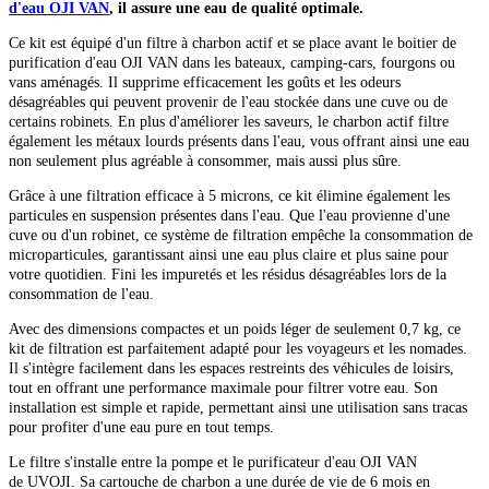
d'eau OJI VAN
, il assure une eau de qualité optimale.
Ce kit est équipé d'un filtre à charbon actif et se place avant le boitier de
purification d'eau OJI VAN dans les bateaux, camping-cars, fourgons ou
vans aménagés. Il supprime efficacement les goûts et les odeurs
désagréables qui peuvent provenir de l'eau stockée dans une cuve ou de
certains robinets. En plus d'améliorer les saveurs, le charbon actif filtre
également les métaux lourds présents dans l'eau, vous offrant ainsi une eau
non seulement plus agréable à consommer, mais aussi plus sûre.
Grâce à une filtration efficace à 5 microns, ce kit élimine également les
particules en suspension présentes dans l'eau. Que l'eau provienne d'une
cuve ou d'un robinet, ce système de filtration empêche la consommation de
microparticules, garantissant ainsi une eau plus claire et plus saine pour
votre quotidien. Fini les impuretés et les résidus désagréables lors de la
consommation de l'eau.
Avec des dimensions compactes et un poids léger de seulement 0,7 kg, ce
kit de filtration est parfaitement adapté pour les voyageurs et les nomades.
Il s'intègre facilement dans les espaces restreints des véhicules de loisirs,
tout en offrant une performance maximale pour filtrer votre eau. Son
installation est simple et rapide, permettant ainsi une utilisation sans tracas
pour profiter d'une eau pure en tout temps.
Le filtre s'installe entre la pompe et le purificateur d'eau OJI VAN
de UVOJI. Sa cartouche de charbon a une durée de vie de 6 mois en