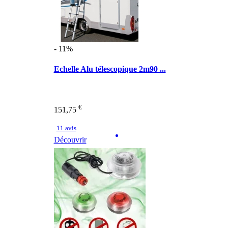
- 11%
Echelle Alu télescopique 2m90 ...
€
151,75
11 avis
Découvrir