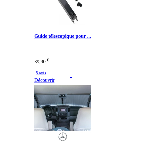
Guide télescopique pour ...
€
39,90
5 avis
Découvrir