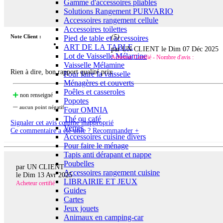
Gamme d'accessoires pliables
Solutions Rangement PURVARIO
Accessoires rangement cellule
Accessoires toilettes
Note Client :
(
5
)
Pied de table et accessoires
ART DE LA TABLE
par UN CLIENT le
Dim 07 Déc 2025
Lot de Vaisselle Mélamine
Acheteur Certifié - Nombre d'avis :
Vaisselle Mélamine
Rien à dire, bon rapport qualité prix
Pour faire la vaisselle
Ménagères et couverts
Poêles et casseroles
non renseigné
Popotes
aucun point négatif
Four OMNIA
Thé ou café
Signaler cet avis comme inapproprié
Verres
Ce commentaire a été utile ? Recommander +
Accessoires cuisine divers
Pour faire le ménage
Tapis anti dérapant et nappe
Poubelles
par UN CLIENT
Accessoires rangement cuisine
le
Dim 13 Avr 2025
LIBRAIRIE ET JEUX
Acheteur certifié
Guides
Cartes
Jeux jouets
Animaux en camping-car