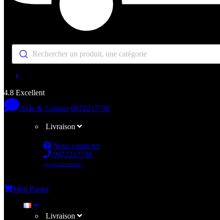
Rechercher un produit, une catégorie
4.8 Excellent
Aide & Contact
0972217738
Livraison
Nous contacter
0972217738
( appel non surtaxé )
Me connecter
Mon Panier
Livraison