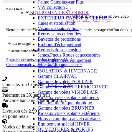
J'aime Camping-car Plus
VW collection
Note Client :
(
5
)
EQUIPEMENT EXTERIEUR
par UN CLIENT le
Dim 13 Avr 2025
EXTERIEUR CABINE & CELLULE
Acheteur Certifié - Nombre d'avis :
Cales et stabilisation
Vérins de stabilisation
Nettoie très bien les surfaces acrylique, nickel après passage chiffon doux, 
Rétroviseurs et lentilles
Bavettes de protections
non renseigné
Embout d'échappement
Renforts de suspension
aucun point négatif
Jantes,Pneus,Roues et accessoires
Signaler cet avis comme inapproprié
Pièces détachées équipement
Ce commentaire a été utile ? Recommander +
Chaînes neige
ISOLATION & HIVERNAGE
Gamme CLAIRVAL
Gamme de volets ISOPLAIR
Contactez un Conseiller
0972217738
Gamme de volets THERMOCOVER
Gamme de volets VISIOPLAIR
Paiement en 3X sans frais
Rideaux volets isolants intérieurs
Par carte bancaire à partir de 120 €
Isolation thermique phonique
Gamme de volets BRUNNER
Livraison dès 2.99 €
Rideaux volets isolants extérieurs
en point relais
Housse camping-cars et caravanes
Equipement spécial HIVER
Modes de livraison
OUVERTURES & PORTES