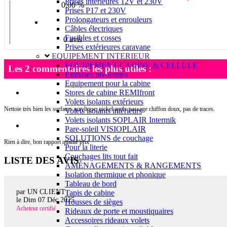
Prises intérieures 12V et 230V
0.00 %
Prises P17 et 230V
Prolongateurs et enrouleurs
Câbles électriques
Fusibles et cosses
0 avis
Prises extérieures caravane
EQUIPEMENT INTERIEUR
EQUIPEMENT CABINE & CELLULE
Les 2 commentaires les plus utiles :
Embases pivotantes
Equipement pour la cabine
Stores de cabine REMIfront
Volets isolants extérieurs
Nettoie très bien les surfaces acrylique, nickel après passage chiffon doux, pas de traces.
Volets isolants intérieurs
Volets isolants SOPLAIR Intermik
Pare-soleil VISIOPLAIR
SOLUTIONS de couchage
Rien à dire, bon rapport qualité prix
Pour la literie
Couchages lits tout fait
LISTE DES AVIS
AMÉNAGEMENTS & RANGEMENTS
Isolation thermique et phonique
Tableau de bord
par UN CLIENT
Tapis de cabine
le
Dim 07 Déc 2025
Housses de sièges
Acheteur certifié
Rideaux de porte et moustiquaires
Accessoires rideaux volets